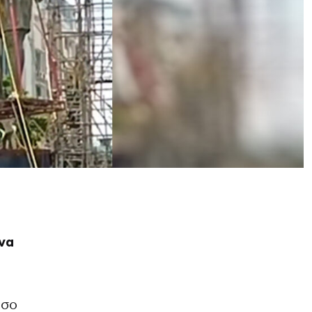
να
όσο