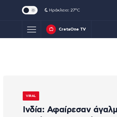
o
Ηράκλειο: 27
C
CretaOne TV
VIRAL
Ινδία: Αφαίρεσαν άγαλ