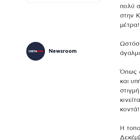
πολύ 
στην 
μέτρα!
Ωστόσ
Newsroom
άγαλμα
Όπως 
και υπ
στιγμή
κινείτ
κοντά!
Η τοπο
Δεκέμ