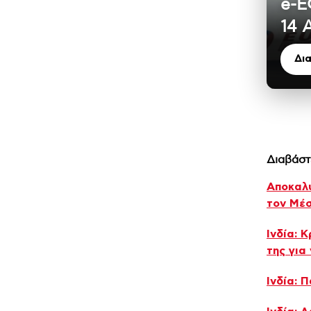
e-Ε
14 
Δι
Διαβάστ
Aποκαλύ
τον Μέσ
Ινδία: 
της για
Ινδία: 