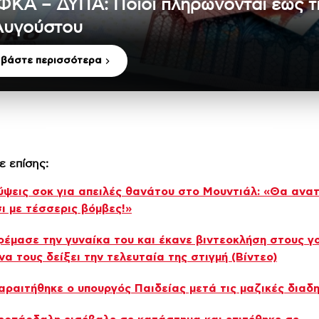
ΦΚΑ – ΔΥΠΑ: Ποιοι πληρώνονται έως τ
Αυγούστου
αβάστε περισσότερα
ε επίσης:
ψεις σοκ για απειλές θανάτου στο Μουντιάλ: «Θα ανα
ι με τέσσερις βόμβες!»
Κρέμασε την γυναίκα του και έκανε βιντεοκλήση στους γ
 να τους δείξει την τελευταία της στιγμή (Βίντεο)
Παραιτήθηκε ο υπουργός Παιδείας μετά τις μαζικές διαδ