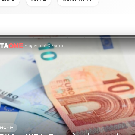
ΓΑΛΜΑ
#ΙΝΔΙΑ
#ΛΙΟΝΕΛ ΜΕΣΙ
πριν από 3 λεπτά
ΟΝΟΜΊΑ