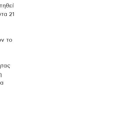
τηθεί
στα 21
ον το
ητας
η
να
ν