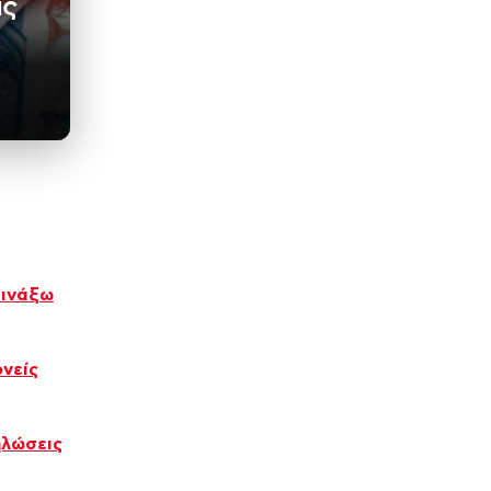
ις
τινάξω
ονείς
ηλώσεις