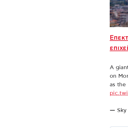
Επεκτ
επιχε
A gian
on Mon
as the
pic.tw
— Sky 