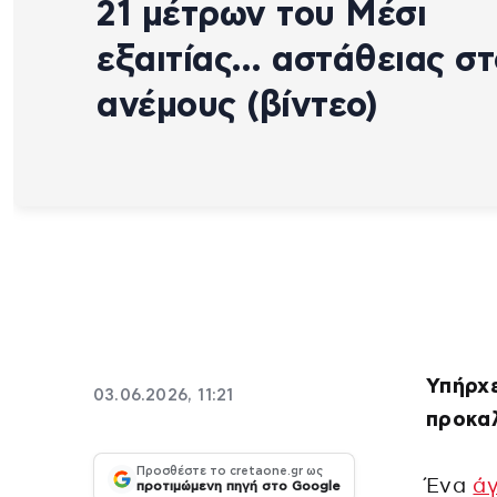
21 μέτρων του Μέσι
εξαιτίας… αστάθειας σ
ανέμους (βίντεο)
Υπήρχ
03.06.2026, 11:21
προκα
Προσθέστε το cretaone.gr ως
Ένα
ά
προτιμώμενη πηγή στο Google