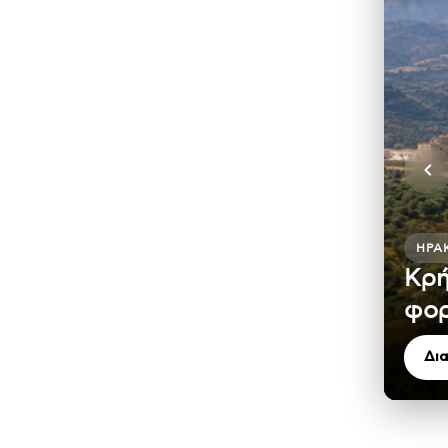
ΗΡΆ
Κρή
φο
Δι