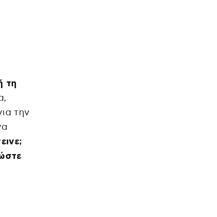
ή τη
α,
για την
να
εινε;
 ώστε