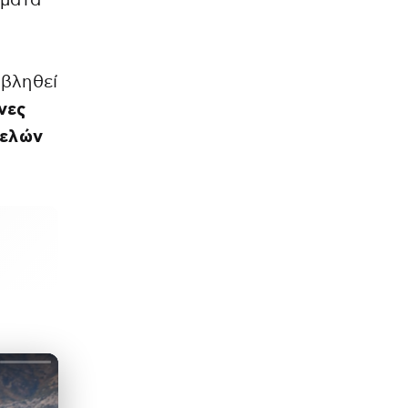
ήματα
οβληθεί
νες
μελών