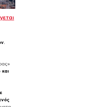
γεται
ών
.
ορας»
 και
ε
ενός