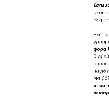
έσπευσ
ακουστ
«ξεμπρ
Εκεί 
γραμμ
φορά 
διαβεβ
απόπει
παγιδ
Να βάλ
οι ασ
«εισπ