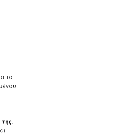
,
λα τα
ιμένου
 της
.
αι