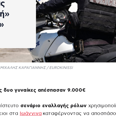
ας
τή»
»
ΜΙΧΑΛΗΣ ΚΑΡΑΓΙΑΝΝΗΣ / EUROKINISSI
ς δυο γυναίκες απέσπασαν 9.000€
πίστευτο
σενάριο εναλλαγής ρόλων
χρησιμοποί
ειοι στα
Ιωάννινα
καταφέρνοντας να αποσπάσ