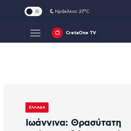
o
Ηράκλειο: 27
C
CretaOne TV
ΕΛΛΆΔΑ
Ιωάννινα: Θρασύτατη