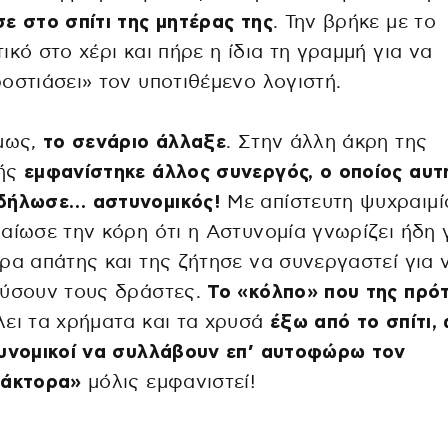
ε στο σπίτι της μητέρας της
. Την βρήκε με το
ικό στο χέρι και πήρε η ίδια τη γραμμή για να
οστιάσει» τον υποτιθέμενο λογιστή.
όμως,
το σενάριο άλλαξε
. Στην άλλη άκρη της
ής
εμφανίστηκε άλλος συνεργός, ο οποίος αυτ
δήλωσε… αστυνομικός!
Με απίστευτη ψυχραιμί
αίωσε την κόρη ότι η Αστυνομία γνωρίζει ήδη 
ρα απάτης και της ζήτησε να συνεργαστεί για 
εύσουν τους δράστες.
Το «κόλπο» που της πρότ
ει τα χρήματα και τα χρυσά
έξω από το σπίτι,
τυνομικοί να συλλάβουν επ’ αυτοφώρω τον
ράκτορα»
μόλις εμφανιστεί!