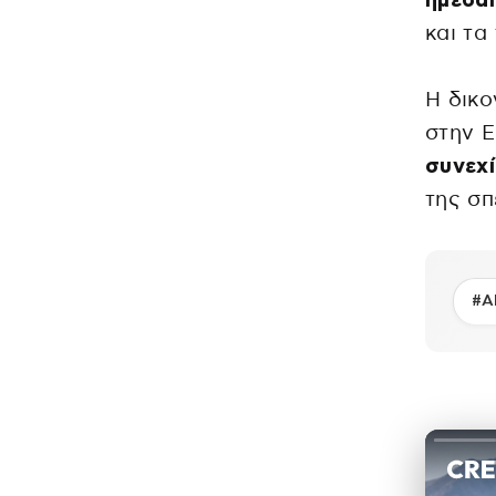
ημεδα
και τα
Η δικο
στην Ε
συνεχί
της σπ
#Α