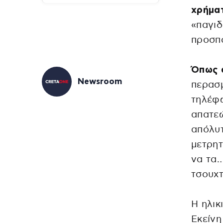
χρήματ
«παγιδ
προσπά
Όπως α
Newsroom
περασμ
τηλέφω
απατεώ
απόλυτ
μετρητ
να τα…
τσουχτ
Η ηλικ
Εκείνη