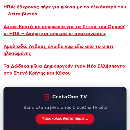
ΗΠΑ: 69χρονος πήγε για ψώνια με το ελικόπτερό του
– Δείτε βίντεο
Axios: Κοντά σε συμφωνία για τα Στενά του Ορμούζ
οι ΗΠΑ – Ακόμη και σήμερα οι ανακοινώσεις
Αμαλιάδα: Άνδρας άνοιξε πυρ έξω από το σπίτι
ηλικιωμένης
Τα Δώδεκα μίλια Δημιουργούν έναν Νέο Ελλήσποντο
στο Στενό Κρήτης και Κάσου
CretaOne TV
Δείτε όλα τα βίντεο του CretaOne TV εδώ
Παρακολουθήστε τώρα →