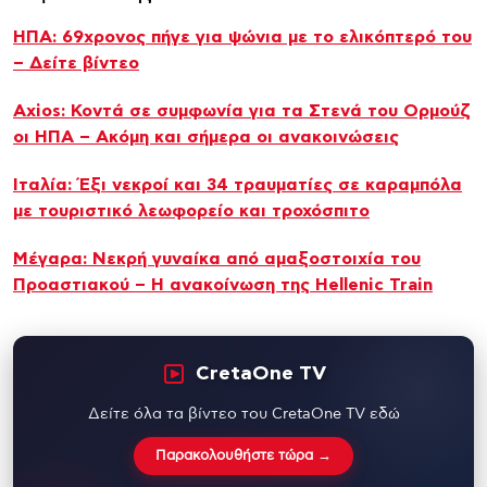
ΗΠΑ: 69χρονος πήγε για ψώνια με το ελικόπτερό του
– Δείτε βίντεο
Axios: Κοντά σε συμφωνία για τα Στενά του Ορμούζ
οι ΗΠΑ – Ακόμη και σήμερα οι ανακοινώσεις
Ιταλία: Έξι νεκροί και 34 τραυματίες σε καραμπόλα
με τουριστικό λεωφορείο και τροχόσπιτο
Μέγαρα: Νεκρή γυναίκα από αμαξοστοιχία του
Προαστιακού – Η ανακοίνωση της Hellenic Train
CretaOne TV
Δείτε όλα τα βίντεο του CretaOne TV εδώ
Παρακολουθήστε τώρα →