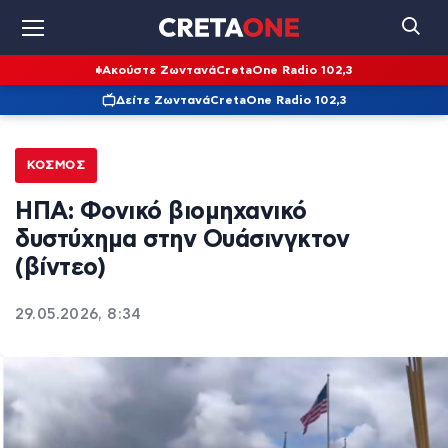
Ακούστε Ζωντανά
CretaOne Radio 102,3
Δείτε Ζωντανά
CretaOne Radio 102,3
ΚΌΣΜΟΣ
ΗΠΑ: Φονικό βιομηχανικό
δυστύχημα στην Ουάσινγκτον
(βίντεο)
29.05.2026, 8:34