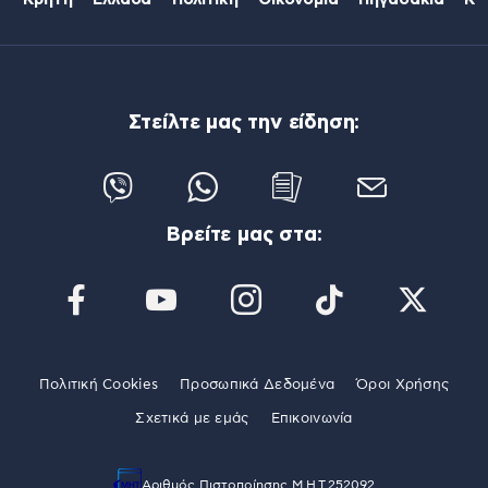
Κρήτη
Ελλάδα
Πολιτική
Οικονομία
Πηγαδάκια
Κό
Στείλτε μας την είδηση:
Βρείτε μας στα:
Πολιτική Cookies
Προσωπικά Δεδομένα
Όροι Χρήσης
Σχετικά με εμάς
Επικοινωνία
Αριθμός Πιστοποίησης Μ.Η.Τ.252092