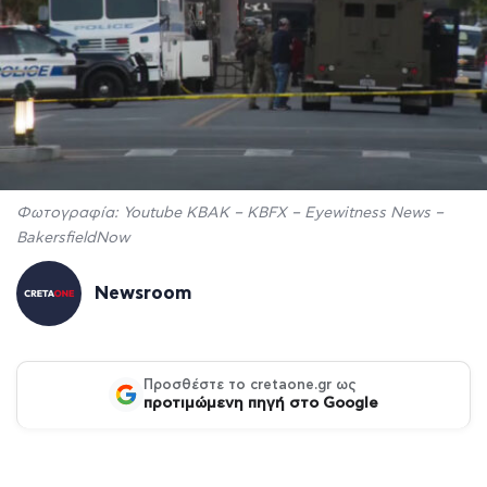
Φωτογραφία: Youtube KBAK – KBFX – Eyewitness News –
BakersfieldNow
Newsroom
Προσθέστε το cretaone.gr ως
προτιμώμενη πηγή στο Google