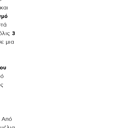
και
σμό
στά
μόλις
3
ε μια
του
πό
ας
. Από
εμέλια