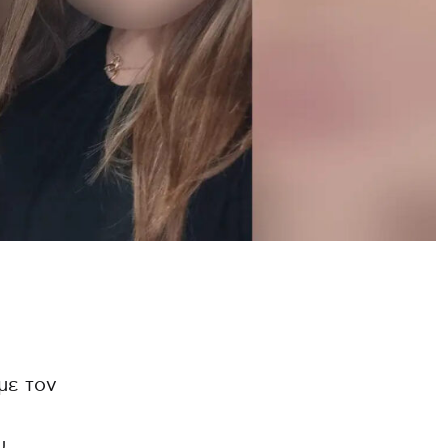
με τον
υ