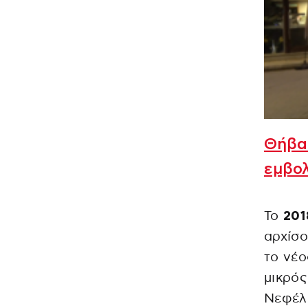
Θήβα:
εμβολ
Το
201
αρχίσ
το νέο
μικρός
Νεφέλη