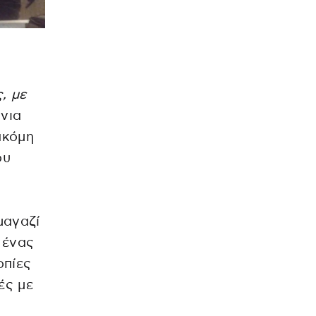
α
, με
όνια
ακόμη
ου
μαγαζί
 ένας
οπίες
ές με