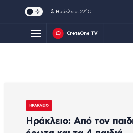
o
Ηράκλειο: 27
C
CretaOne TV
ΗΡΆΚΛΕΙΟ
Ηράκλειο: Από τον παιδ