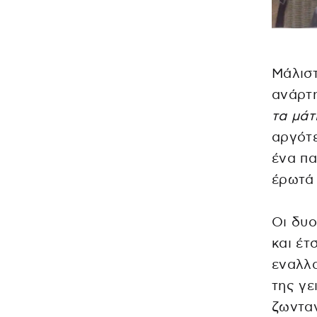
Μάλιστ
ανάρτ
τα μάτ
αργότε
ένα πα
έρωτά 
Οι δυ
και έτ
εναλλα
της γε
ζωνταν