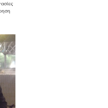
γασίες
ίρηση