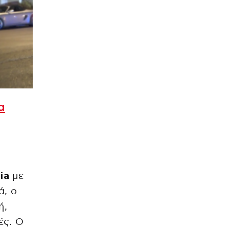
α
ia
με
ά, ο
ή,
ές. Ο