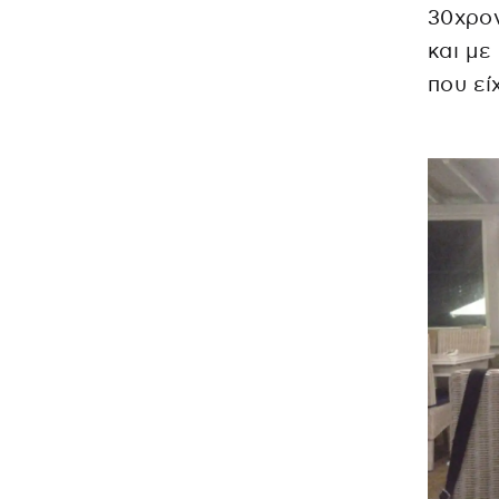
30χρον
και με
που ε