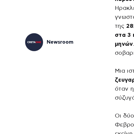
Ηρακλε
γνωστο
της
28
στα 3 
Newsroom
μηνών
σοβα
Μια ισ
ζευγα
όταν η
σύζυγό
Οι δύο
Φεβρο
εκείνη