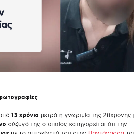
ν
ίας
 φωτογραφίες
από
13 χρόνια
μετρά η γνωριμία της 28χρονης 
νο
σύζυγό της ο οποίος κατηγορείται ότι την
υρε
με το αυτοκίνητό του στην
Παντάνασσα
το