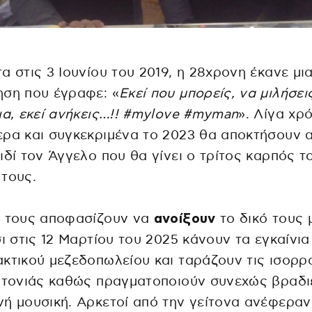
α στις 3 Ιουνίου του 2019, η 28χρονη έκανε μι
ηση που έγραφε: «
Εκεί που μπορείς, να μιλήσεις
ια, εκεί ανήκεις…!! #mylove #myman
». Λίγα χρ
ρα και συγκεκριμένα το 2023 θα αποκτήσουν 
ιδί τον Άγγελο που θα γίνει ο τρίτος καρπός τ
τους.
ο τους αποφασίζουν να
ανοίξουν
το δικό τους 
σι στις 12 Μαρτίου του 2025 κάνουν τα εγκαίνια
κτικού μεζεδοπωλείου και ταράζουν τις ισορρ
ιτονιάς καθώς πραγματοποιούν συνεχώς βραδι
ή μουσική. Αρκετοί από την γείτονα ανέφεραν