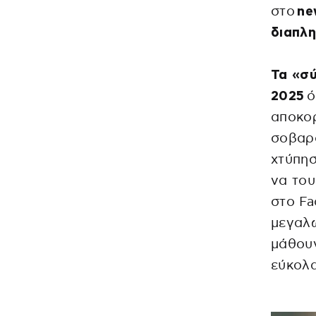
στο
ne
διαπλη
Τα «σ
2025
ό
αποκορ
σοβαρό
χτύπησ
να του
στο Fa
μεγαλώ
μάθουν
εύκολα