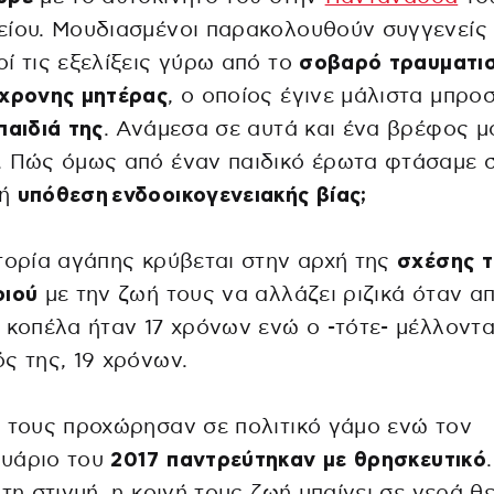
ίου. Μουδιασμένοι παρακολουθούν συγγενείς 
ί τις εξελίξεις γύρω από το
σοβαρό τραυματι
χρονης μητέρας
, ο οποίος έγινε μάλιστα μπρο
παιδιά της
. Ανάμεσα σε αυτά και ένα βρέφος 
. Πώς όμως από έναν παιδικό έρωτα φτάσαμε σ
ρή
υπόθεση ενδοοικογενειακής βίας;
τορία αγάπης κρύβεται στην αρχή της
σχέσης 
ριού
με την ζωή τους να αλλάζει ριζικά όταν α
 κοπέλα ήταν 17 χρόνων ενώ ο -τότε- μέλλοντ
ς της, 19 χρόνων.
 τους προχώρησαν σε πολιτικό γάμο ενώ τον
υάριο του
2017
παντρεύτηκαν με θρησκευτικό
 τη στιγμή, η κοινή τους ζωή μπαίνει σε γερά θ