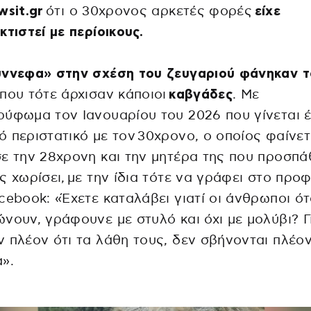
wsit.gr
ότι ο 30χρονος αρκετές φορές
είχε
κτιστεί με περίοικους.
ύννεφα» στην σχέση του ζευγαριού φάνηκαν τ
που τότε άρχισαν κάποιοι
καβγάδες
. Με
ύφωμα τον Ιανουαρίου του 2026 που γίνεται 
 περιστατικό με τον 30χρονο, ο οποίος φαίνετ
ε την 28χρονη και την μητέρα της που προσπ
ς χωρίσει, με την ίδια τότε να γράφει στο προφ
cebook: «Έχετε καταλάβει γιατί οι άνθρωποι ό
νουν, γράφουνε με στυλό και όχι με μολύβι? Γ
 πλέον ότι τα λάθη τους, δεν σβήνονται πλέο
».