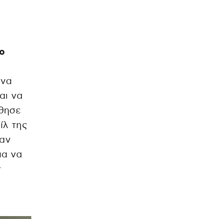
ο
ένα
αι να
άθησε
ίλ της
ταν
ια να
ν