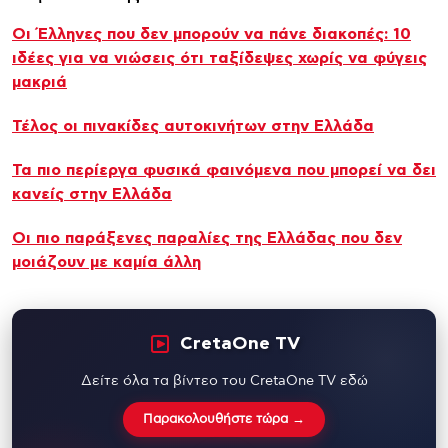
Οι Έλληνες που δεν μπορούν να πάνε διακοπές: 10
ιδέες για να νιώσεις ότι ταξίδεψες χωρίς να φύγεις
μακριά
Τέλος οι πινακίδες αυτοκινήτων στην Ελλάδα
Τα πιο περίεργα φυσικά φαινόμενα που μπορεί να δει
κανείς στην Ελλάδα
Οι πιο παράξενες παραλίες της Ελλάδας που δεν
μοιάζουν με καμία άλλη
CretaOne TV
Δείτε όλα τα βίντεο του CretaOne TV εδώ
Παρακολουθήστε τώρα →