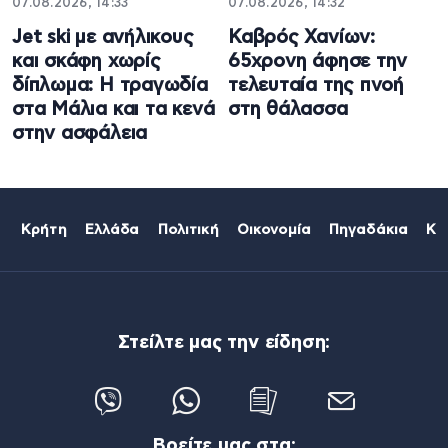
07.08.2026, 14:33
07.08.2026, 14:32
Jet ski με ανήλικους
Καβρός Χανίων:
και σκάφη χωρίς
65χρονη άφησε την
δίπλωμα: Η τραγωδία
τελευταία της πνοή
στα Μάλια και τα κενά
στη θάλασσα
στην ασφάλεια
Κρήτη
Ελλάδα
Πολιτική
Οικονομία
Πηγαδάκια
Κό
Στείλτε μας την είδηση:
Βρείτε μας στα: