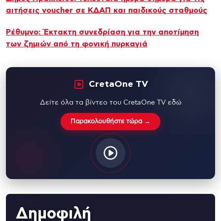
αιτήσεις voucher σε ΚΔΑΠ και παιδικούς σταθμούς
Ρέθυμνο: Έκτακτη συνεδρίαση για την αποτίμηση
των ζημιών από τη φονική πυρκαγιά
CretaOne TV
Δείτε όλα τα βίντεο του CretaOne TV εδώ
Παρακολουθήστε τώρα →
Δημοφιλή