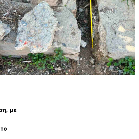
ση, με
στο