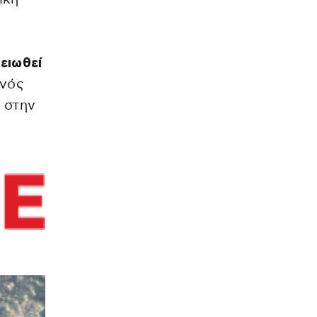
ειωθεί
ονός
 στην