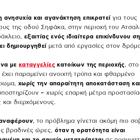
 ανησυχία και αγανάκτηση επικρατεί
για τους
ους της οδού Σηφάκα, στην περιοχή του Ατσαλ
ράκλειο,
εξαιτίας ενός ιδιαίτερα επικίνδυνου σ
ει δημιουργηθεί
μετά από εργασίες στον δρόμο
να με
καταγγελίες
κατοίκων της περιοχής
, στο
 έχει παραμείνει ανοιχτή τρύπα και φθαρμένο
ρωμα,
χωρίς την απαραίτητη αποκατάσταση κα
ποστηρίζουν – χωρίς επαρκή μέτρα προστασία
 και διερχόμενους.
αναφέρουν
, το πρόβλημα γίνεται ακόμη πιο σ
ις βραδινές ώρες,
όταν η ορατότητα είναι
ισμένη και το σημείο μετατρέπεται
σε πραγματ