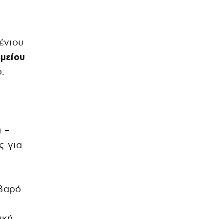
ένιου
ημείου
.
ι
–
ς για
οβαρό
ική