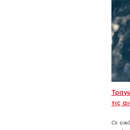
Τραγω
τις α
Οι εικ