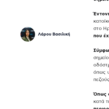
Έντονη
κατοίκ
στο Η
Λάρου Βασιλική
που έχ
Σύμφω
σημείο
οδόστ
όπως υ
πεζούς
Όπως 
κατά τ
περιορ