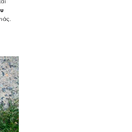
και
ου
ιάς.