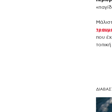
«παγίδ
Μάλιστ
τραυμ
που έχ
τοπική
ΔΙΑΒΑΣ