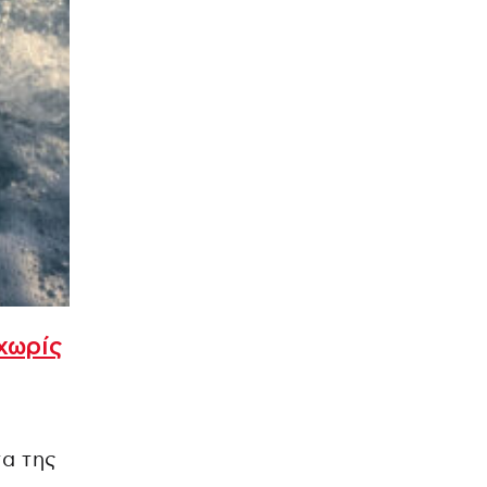
χωρίς
τα της