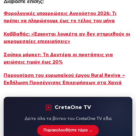
Διαβάστε επίσης:
Φορολογικές υποχρεώσεις Αυγούστου 2026: Τι
πρέπει να πληρώσουμε έως το τέλος του μήνα
Καββαθάς: «Έρχονται λουκέτα αν δεν στηριχθούν οι
μικρομεσαίες επιχειρήσεις»
Σούπερ μάρκετ: Τη Δευτέρα οι προτάσεις για
μειώσεις τιμών έως 20%
Παρουσίαση του ευρωπαϊκού έργου Rural Revive −
Εκδήλωση Προσέγγισης Επιχειρήσεων στα Χανιά
CretaOne TV
Δείτε όλα τα βίντεο του CretaOne TV εδώ
Παρακολουθήστε τώρα →