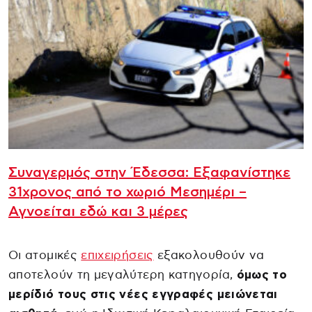
Συναγερμός στην Έδεσσα: Εξαφανίστηκε
31χρονος από το χωριό Μεσημέρι –
Αγνοείται εδώ και 3 μέρες
Οι ατομικές
επιχειρήσεις
εξακολουθούν να
αποτελούν τη μεγαλύτερη κατηγορία,
όμως το
μερίδιό τους στις νέες εγγραφές μειώνεται