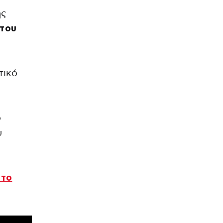
ης
 του
τικό
ό
υ
α
 το