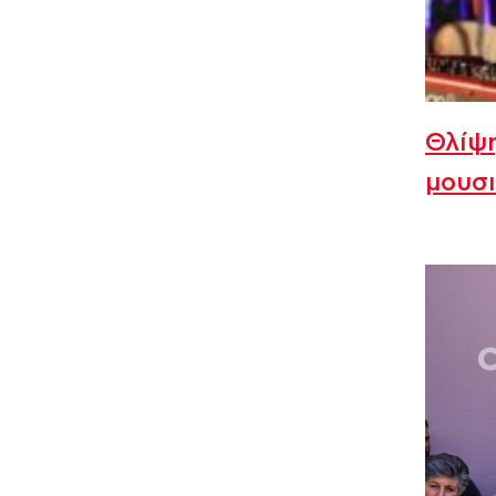
Θλίψη
μουσι