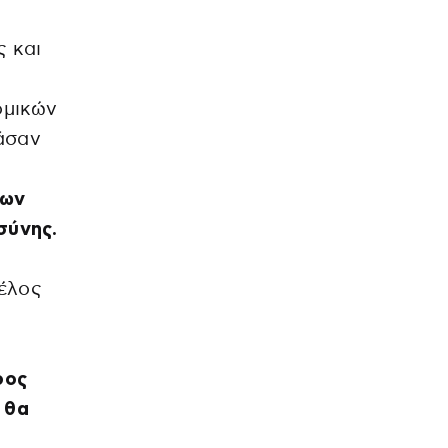
ς και
ομικών
άσαν
των
σύνης.
μέλος
ρος
θα