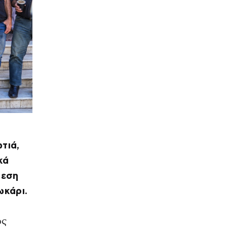
τιά,
κά
θεση
κάρι.
ος