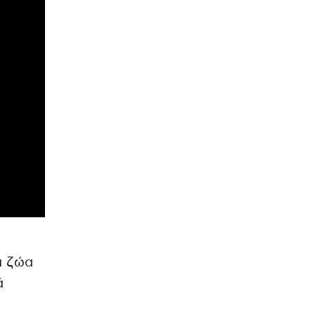
α ζώα
ά