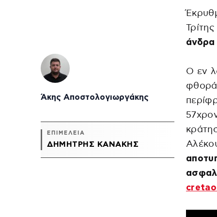
Έκρυθμ
Τρίτης
άνδρα
Ο εν λ
φθοράς
Άκης Αποστολογιωργάκης
περίφρ
57χρον
κράτησ
ΕΠΙΜΕΛΕΙΑ
Αλέκο
ΔΗΜΉΤΡΗΣ ΚΑΝΆΚΗΣ
αποτυ
ασφαλε
cretao