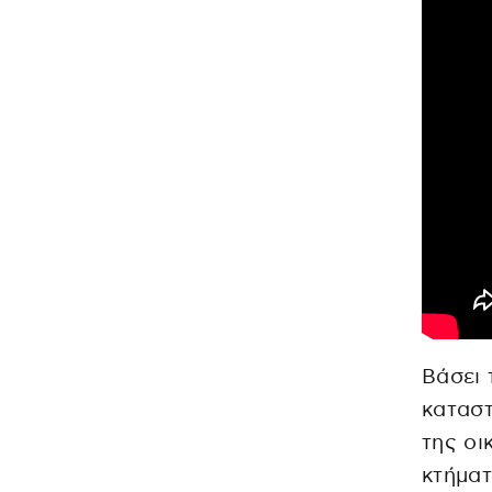
Βάσει 
κατασ
της οι
κτήματ