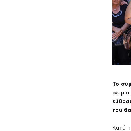
Το συμ
σε μια
εύθραυ
του θ
Κατά τ