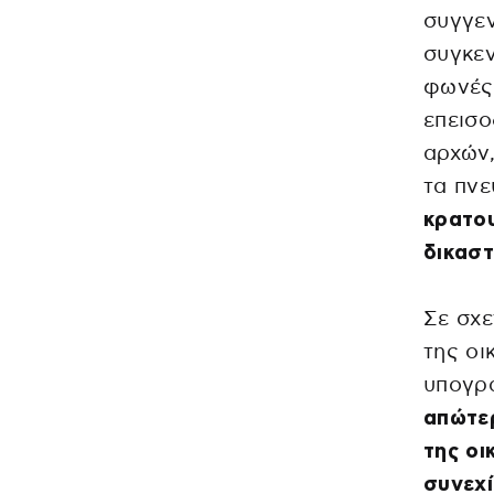
συγγε
συγκεν
φωνές 
επεισο
αρχών,
τα πν
κρατο
δικαστ
Σε σχε
της οι
υπογρ
απώτερ
της οι
συνεχί