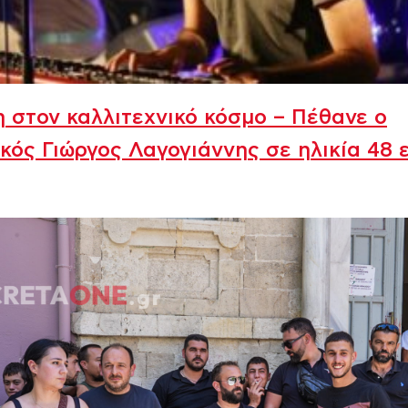
 στον καλλιτεχνικό κόσμο – Πέθανε ο
κός Γιώργος Λαγογιάννης σε ηλικία 48 