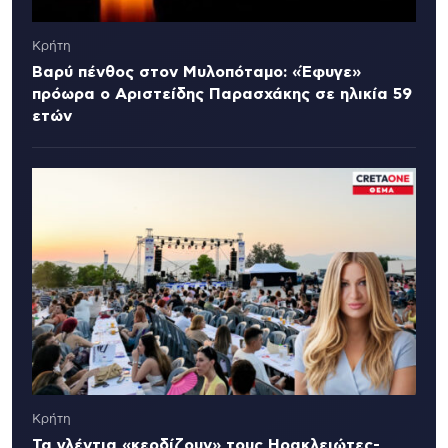
Κρήτη
Βαρύ πένθος στον Μυλοπόταμο: «Έφυγε»
πρόωρα ο Αριστείδης Παρασχάκης σε ηλικία 59
ετών
Κρήτη
Τα γλέντια «κερδίζουν» τους Ηρακλειώτες-