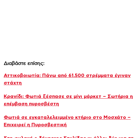
Διαβάστε επίσης:
Αττικοβοιωτία: Πάνω από 61.500 στρέμματα έγιναν
στάχτη
Κρανίδι: Φωτιά ξέσπασε σε μίνι μάρκετ – Σωτήρια η
επέμβαση πυροσβέστη
Φωτιά σε εγκαταλελειμμένο κτήριο στο Μοσχάτο –
Επιχειρεί η Πυροσβεστική