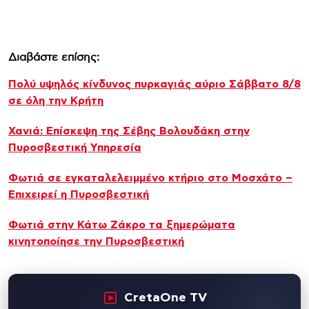
Διαβάστε επίσης:
Πολύ υψηλός κίνδυνος πυρκαγιάς αύριο Σάββατο 8/8
σε όλη την Κρήτη
Χανιά: Επίσκεψη της Σέβης Βολουδάκη στην
Πυροσβεστική Υπηρεσία
Φωτιά σε εγκαταλελειμμένο κτήριο στο Μοσχάτο –
Επιχειρεί η Πυροσβεστική
Φωτιά στην Κάτω Ζάκρο τα ξημερώματα
κινητοποίησε την Πυροσβεστική
CretaOne TV