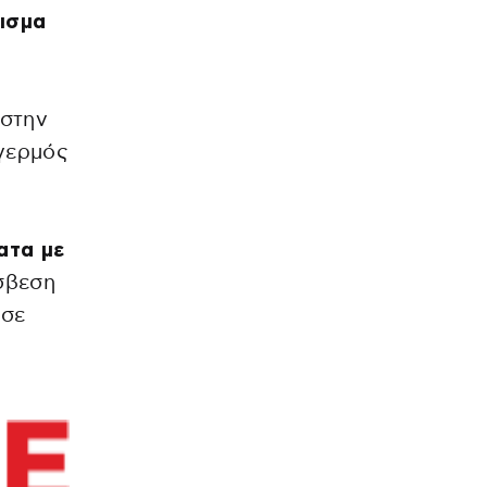
ρισμα
 στην
γερμός
ατα με
άσβεση
 σε