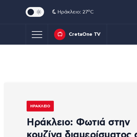
o
Ηράκλειο: 27
C
CretaOne TV
ΗΡΆΚΛΕΙΟ
Ηράκλειο: Φωτιά στην
κουζίνα διαμερίσματος 