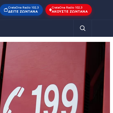
CretaOne Radio 102,3
CretaOne Radio 102,3
ΔΕΊΤΕ ΖΩΝΤΑΝΆ
ΑΚΟΎΣΤΕ ΖΩΝΤΑΝΆ