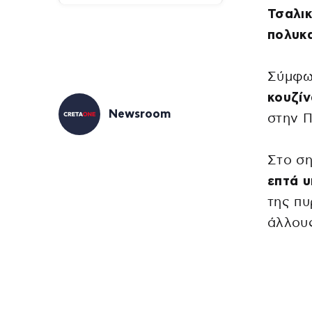
Τσαλικ
πολυκα
Σύμφων
κουζίν
Newsroom
στην Π
Στο σ
επτά 
της πυ
άλλους