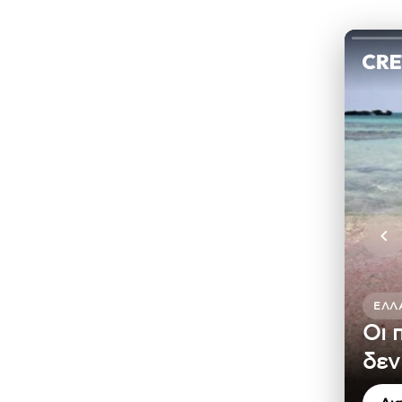
ΕΛΛ
Οι 
δεν