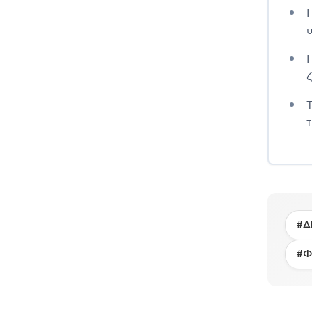
ζ
#Δ
#Φ