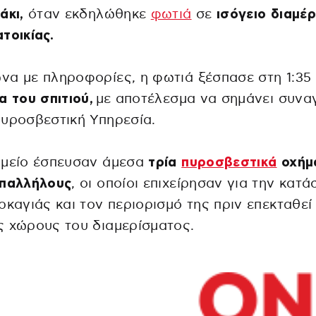
άκι,
όταν εκδηλώθηκε
φωτιά
σε
ισόγειο διαμέ
τοικίας.
α με πληροφορίες, η φωτιά ξέσπασε στη 1:35
α του σπιτιού,
με αποτέλεσμα να σημάνει συνα
υροσβεστική Υπηρεσία.
ημείο έσπευσαν άμεσα
τρία
πυροσβεστικά
οχήμ
υπαλλήλους
, οι οποίοι επιχείρησαν για την κατ
ρκαγιάς και τον περιορισμό της πριν επεκταθεί
 χώρους του διαμερίσματος.