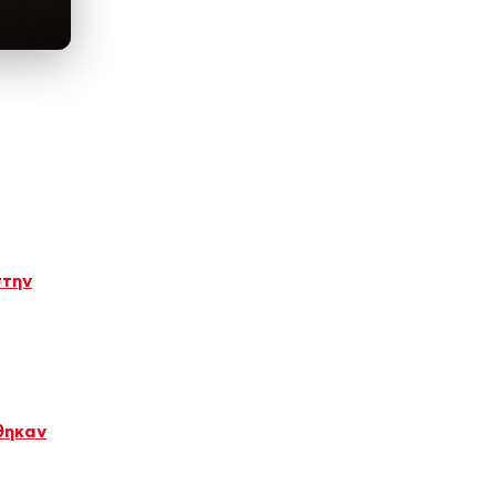
στην
θηκαν