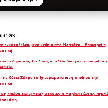
αβάστε περισσότερα
ε επίσης:
ε εγκαταλελειμμένο κτήριο στο Μοσχάτο – Επιχειρεί η
εστική
ακή ο δήμαρχος Στυλίδας κι άλλοι δύο για τη megafire 
οιωτία
την Κάτω Ζάκρο τα ξημερώματα κινητοποίησε την
εστική
η η εικόνα της φωτιάς στην Aγία Μαρίνα Ηλείας, σηκώ
εροσκάφη