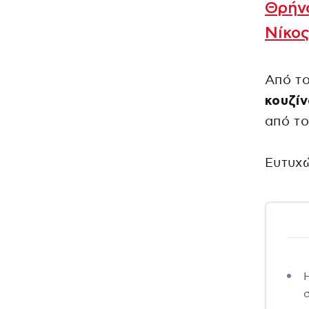
Θρήνο
Νίκο
Από τ
κουζίν
από το
Ευτυχ