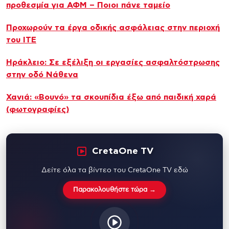
προθεσμία για ΑΦΜ – Ποιοι πάνε ταμείο
Προχωρούν τα έργα οδικής ασφάλειας στην περιοχή
του ΙΤΕ
Ηράκλειο: Σε εξέλιξη οι εργασίες ασφαλτόστρωσης
στην οδό Νάθενα
Χανιά: «Βουνό» τα σκουπίδια έξω από παιδική χαρά
(φωτογραφίες)
CretaOne TV
Δείτε όλα τα βίντεο του CretaOne TV εδώ
Παρακολουθήστε τώρα →