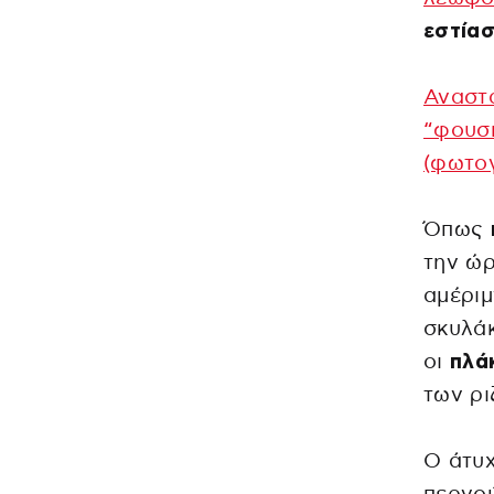
εστίασ
Αναστά
“φουσκ
(φωτο
Όπως
την ώ
αμέριμ
σκυλάκ
οι
πλά
των ρι
Ο άτυχ