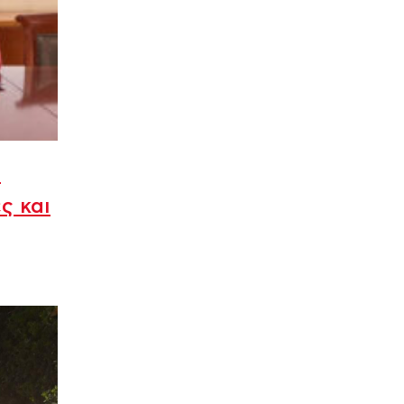
ι
ς και