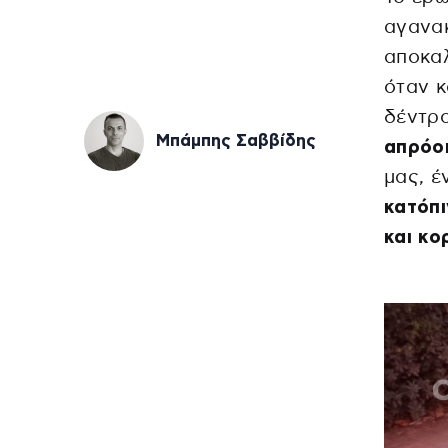
αγανα
αποκαλ
όταν 
δέντρ
Μπάμπης Σαββίδης
απρόο
μας, 
κατόπι
και κο