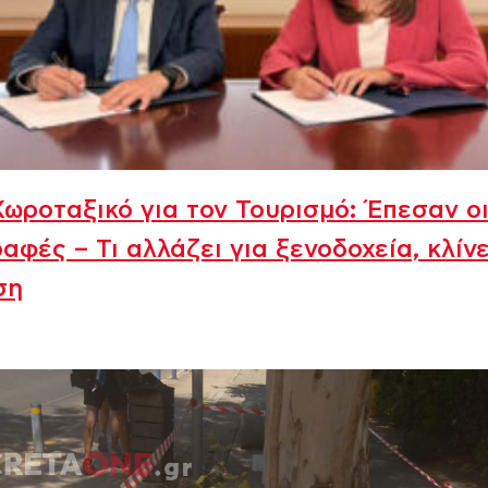
ωροταξικό για τον Τουρισμό: Έπεσαν ο
αφές – Τι αλλάζει για ξενοδοχεία, κλίνε
ση