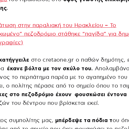
ης.
τωση στην παραλιακή του Ηρακλείου – Το
ωμένο” πεζοδρόμιο στάθηκε “παγίδα” για δημ
γραφίες)
κατήγγειλε
στο cretaone.gr ο παθών δημότης, 
ρα
έκανε βόλτα με τον σκύλο του.
Απολαμβάνο
νος το περπάτημα παρέα με το αγαπημένο του
ι, ο πολίτης πέρασε από το σημείο όπου το τσι
κες στο πεζοδρόμιο έχουν φουσκώσει έντονα
ζών του δέντρου που βρίσκεται εκεί.
ος συμπολίτης μας,
μπέρδεψε τα πόδια τ
ου ό