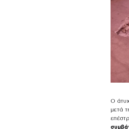
Ο άτυχ
μετά 
επέστρ
συμβά