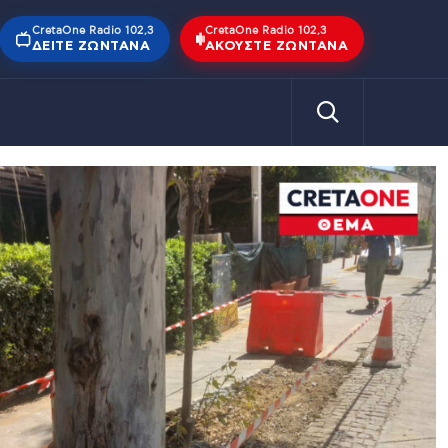
CretaOne Radio 102,3
CretaOne Radio 102,3
ΔΕΊΤΕ ΖΩΝΤΑΝΆ
ΑΚΟΎΣΤΕ ΖΩΝΤΑΝΆ