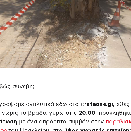
ιβώς συνέβη;
γράψαμε αναλυτικά εδώ στο c
retaone.gr,
χθες
) νωρίς το βράδυ, γύρω στις
20.00,
προκλήθηκ
άτωση
με ένα απρόοπτο συμβάν στην
παραλια
ρο
του Ηρακλείου, στο
ύψος γνωστής επιχείρη