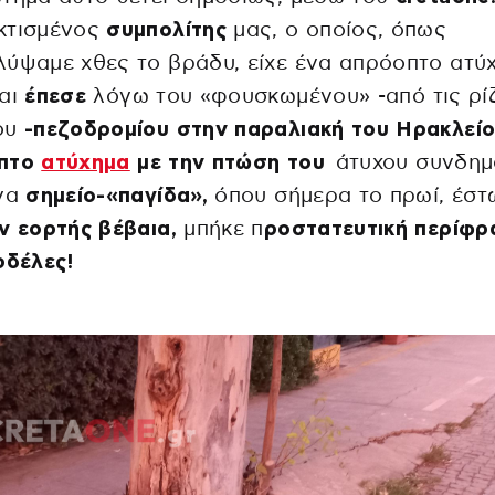
κτισμένος
συμπολίτης
μας, ο οποίος, όπως
ύψαμε χθες το βράδυ, είχε ένα απρόοπτο ατύ
και
έπεσε
λόγω του «φουσκωμένου» -από τις ρί
ου
-πεζοδρομίου στην παραλιακή του Ηρακλείο
πτο
ατύχημα
με την πτώση του
άτυχου συνδημ
ένα
σημείο-«παγίδα»,
όπου σήμερα το πρωί, έστ
ν εορτής βέβαια,
μπήκε π
ροστατευτική περίφρ
ρδέλες!