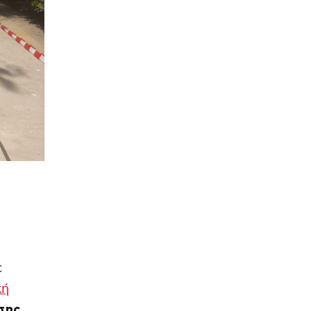
ε
κή
σης