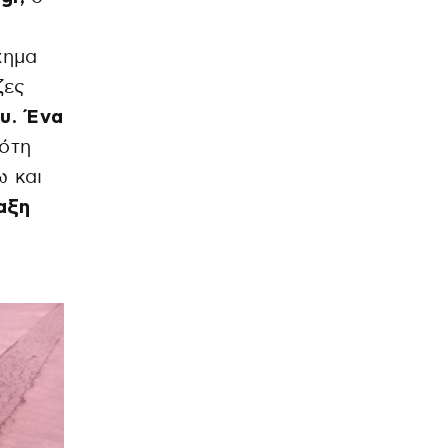
χημα
ζες
υ. Ένα
ότη
ω και
αξη