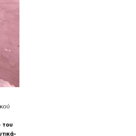
ικού
 του
τικά-