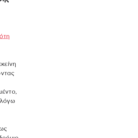
ότη
εκείνη
ντας
μέντο,
λόγω
πως