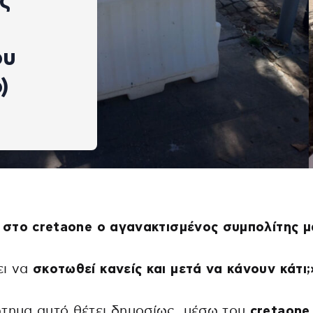
ς
ου
)
ι στο cretaone o αγανακτισμένος συμπολίτης μ
ει να
σκοτωθεί κανείς και μετά να κάνουν κάτι;
τημα αυτό θέτει δημοσίως, μέσω του
cretaone.