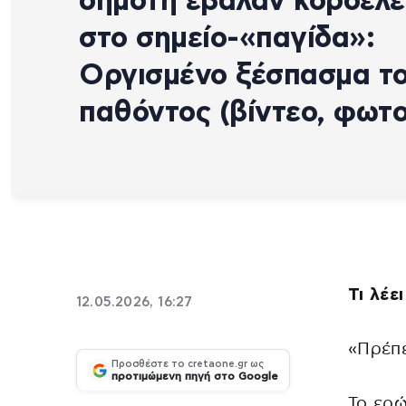
δημότη έβαλαν κορδέλε
στο σημείο-«παγίδα»:
Οργισμένο ξέσπασμα τ
παθόντος (βίντεο, φωτο
Τι λέε
12.05.2026, 16:27
«Πρέπ
Προσθέστε το cretaone.gr ως
προτιμώμενη πηγή στο Google
Το ερώ