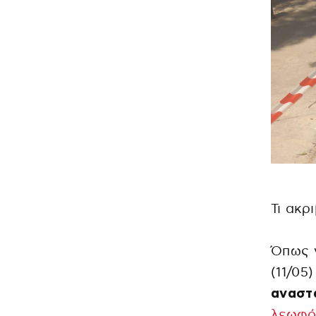
Τι ακρ
Όπως 
(11/05
αναστ
λεωφό