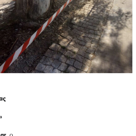
ας
»
gr,
ο