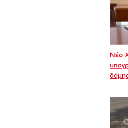
Νέο Χ
υπογρ
δόμη