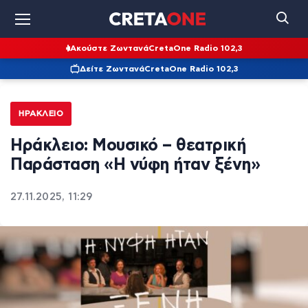
Ακούστε Ζωντανά
CretaOne Radio 102,3
Δείτε Ζωντανά
CretaOne Radio 102,3
ΗΡΆΚΛΕΙΟ
Ηράκλειο: Μουσικό – θεατρική
Παράσταση «Η νύφη ήταν ξένη»
27.11.2025, 11:29