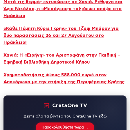
Μετά τις θερμές εντυπώσεις σε Χανιά, Ρέθυμνο και
Άγιο Νικόλαο, η «Μεσόγειος» ταξιδεύει απόψε στο
Ηράκλειο
«Κάθε Πέμπτη Κύριε Γκρην» του Τζεφ Μπάρον για
δύο παραστάσεις 26 και 27 Αυγούστου στο
Ηράκλειο!
Χανιά: Η «Ειρήνη» του Αριστοφάνη στην Παιδική –
Εφηβική Βιβλιοθήκη Δημοτικού Κήπου
Χρηματοδοτήσεις ύψους 588.000 ευρώ στον
Αποκόρωνα με την στήριξη της Περιφέρειας Κρήτης
CretaOne TV
Δείτε όλα τα βίντεο του CretaOne TV εδώ
Παρακολουθήστε τώρα →