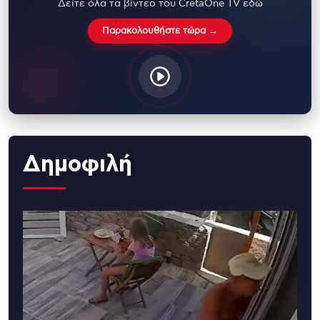
Δείτε όλα τα βίντεο του CretaOne TV εδώ
Παρακολουθήστε τώρα →
Δημοφιλή