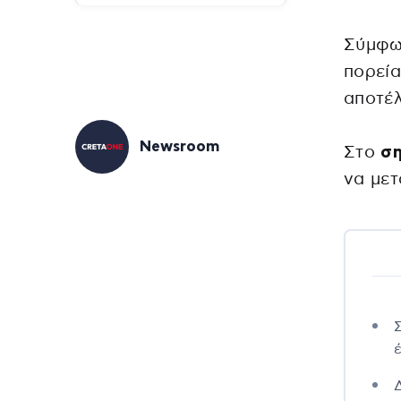
Σύμφω
πορεί
αποτέ
Newsroom
Στο
ση
να μετ