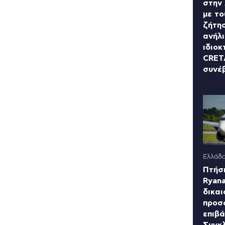
στην
με το
ζήτησ
ανήλι
ιδιοκ
CRET
συνέβ
Ελλάδ
Πτήσ
Ryana
δικαι
προσ
επιβά
Συγκλ