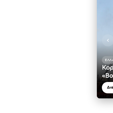
ΕΛΛ
Κορ
«Βο
Δι