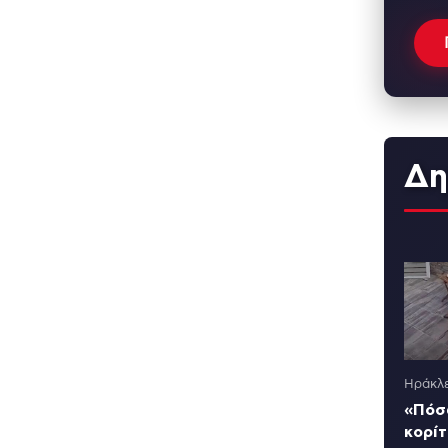
Δη
Ηράκλε
«Πόσα
κορίτ