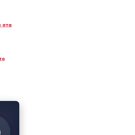
α στα
το