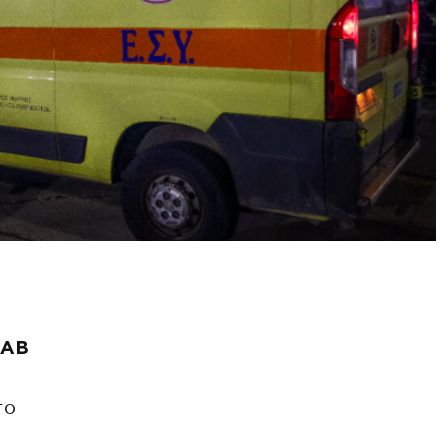
ΚΑΒ
το