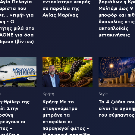
 Αγία Πελαγία
εντοπίστηκε νεκρός
βοριάδων η Κρ
υρίστα που
σε παραλία της
Μελτέμι έως 9
ε… «τιμή» για
Αγίας Μαρίνας
μποφόρ και πι
κη - Ο
δυσκολίες στις
τήτης μιλά στο
ακτοπλοϊκές
AONE για όσα
μετακινήσεις
ησαν (βίντεο)
α
Κρήτη
Style
η-θρίλερ της
Κρήτη: Με το
Τα 4 ζώδια πο
ir: Στην
σταγονόμετρο
είναι τα αγαπη
οσύνη
μετράνε τα
του σύμπαντος
φεύγουν οι
σταφύλια οι
τες –
παραγωγοί φέτος -
ονίζει η
Η ποιοτική σταφίδα