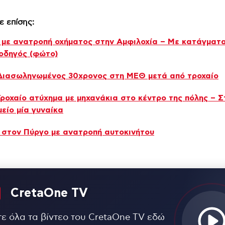
ε επίσης:
 με ανατροπή οχήματος στην Αμφιλοχία – Με κατάγματ
οδηγός (φώτο)
Διασωληνωμένος 30χρονος στη ΜΕΘ μετά από τροχαίο
Τροχαίο ατύχημα με μηχανάκια στο κέντρο της πόλης – Σ
είο μία γυναίκα
 στον Πύργο με ανατροπή αυτοκινήτου
CretaOne TV
τε όλα τα βίντεο του CretaOne TV εδώ