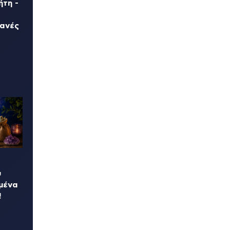
ήτη -
θανές
υ
μένα
!