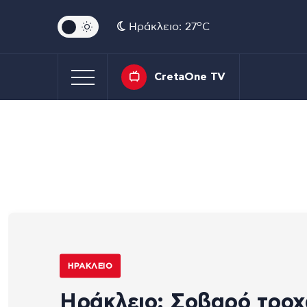
o
Ηράκλειο: 27
C
CretaOne TV
ΗΡΆΚΛΕΙΟ
Ηράκλειο: Σοβαρό τροχ