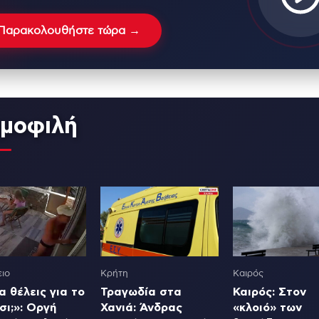
Παρακολουθήστε τώρα →
μοφιλή
ιο
Κρήτη
Καιρός
 θέλεις για το
Τραγωδία στα
Καιρός: Στον
σι;»: Οργή
Χανιά: Άνδρας
«κλοιό» των