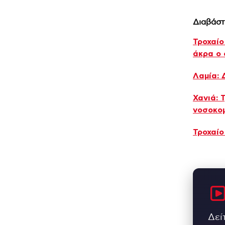
Διαβάστ
Τροχαίο
άκρα ο 
Λαμία: 
Χανιά: 
νοσοκομ
Τροχαίο
Δεί