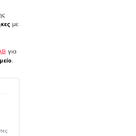
ης
ήκες
με
ΑΒ
για
μείο
.
τες