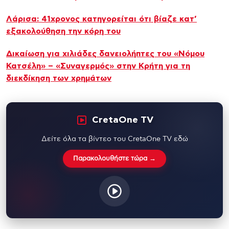
Λάρισα: 41χρονος κατηγορείται ότι βίαζε κατ’
εξακολούθηση την κόρη του
Δικαίωση για χιλιάδες δανειολήπτες του «Νόμου
Κατσέλη» – «Συναγερμός» στην Κρήτη για τη
διεκδίκηση των χρημάτων
CretaOne TV
Δείτε όλα τα βίντεο του CretaOne TV εδώ
Παρακολουθήστε τώρα →