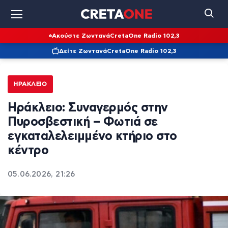
Ακούστε Ζωντανά
CretaOne Radio 102,3
Δείτε Ζωντανά
CretaOne Radio 102,3
ΗΡΆΚΛΕΙΟ
Ηράκλειο: Συναγερμός στην
Πυροσβεστική – Φωτιά σε
εγκαταλελειμμένο κτήριο στο
κέντρο
05.06.2026, 21:26