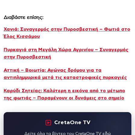
Διαβάστε επίσης:
Χανιά: Συναγερμός στην Πυροσβεστική – Φωτιά στο
Έλος Κισσάμου
Πυρκαγιά στη Μεγάλη Χώρα Αγρινίου – Συναγερμός
στην Πυροσβεστική
Αττική – Βοιωτία: Αγώνας δρόμου για τα
αντιπλημμυρικά μετά τις καταστροφικές πυρκαγιές
Καρύδι Σητείας: Καλύτερη η εικόνα από το μέτωπο
της φωτιάς – Παραμένουν οι δυνάμεις στο σημείο
CretaOne TV
Δείτε όλα τα βίντεο του CretaOne TV εδώ