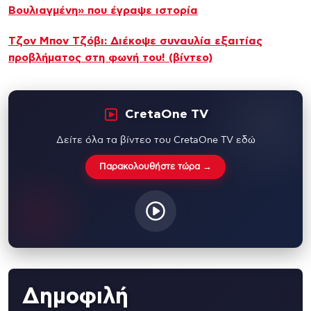
Βουλιαγμένη» που έγραψε ιστορία
Τζον Μπον Τζόβι: Διέκοψε συναυλία εξαιτίας
προβλήματος στη φωνή του! (βίντεο)
CretaOne TV
Δείτε όλα τα βίντεο του CretaOne TV εδώ
Παρακολουθήστε τώρα →
Δημοφιλή