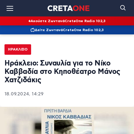
Ακούστε Ζωντανά
CretaOne Radio 102,3
Δείτε Ζωντανά
CretaOne Radio 102,3
ΗΡΆΚΛΕΙΟ
Ηράκλειο: Συναυλία για το Νίκο
Καββαδία στο Κηποθέατρο Μάνος
Χατζιδάκις
18.09.2024, 14:29