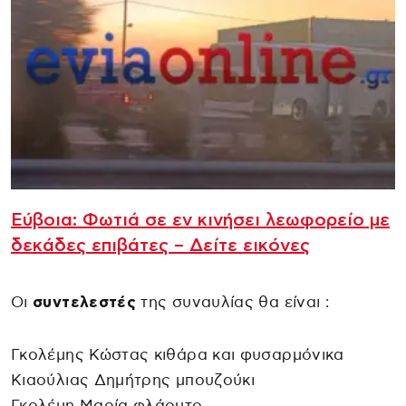
Εύβοια: Φωτιά σε εν κινήσει λεωφορείο με
δεκάδες επιβάτες – Δείτε εικόνες
Οι
συντελεστές
της συναυλίας θα είναι :
Γκολέμης Κώστας κιθάρα και φυσαρμόνικα
Κιαούλιας Δημήτρης μπουζούκι
Γκολέμη Μαρία φλάουτο