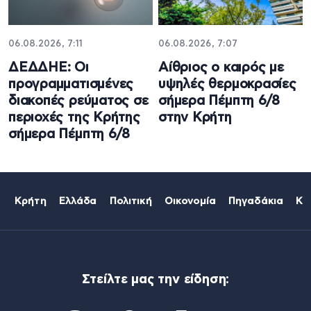
06.08.2026, 7:11
06.08.2026, 7:07
ΔΕΔΔΗΕ: Oι
Αίθριος o καιρός με
προγραμματισμένες
υψηλές θερμοκρασίες
διακοπές ρεύματος σε
σήμερα Πέμπτη 6/8
περιοχές της Κρήτης
στην Κρήτη
σήμερα Πέμπτη 6/8
Κρήτη
Ελλάδα
Πολιτική
Οικονομία
Πηγαδάκια
Κό
Στείλτε μας την είδηση: