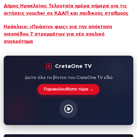
Δήμος Ηρακλείου: Τελευταία ημέρα σήμερα για τις
αιτήσεις voucher σε ΚΔΑΠ και παιδικούς σταθμούς
Ηράκλειο: «Πράσινο φως» για την απόκτηση
οικοπέδου 7 στρεμμάτων για νέο σχολικό
συγκρότημα
CretaOne TV
Δείτε όλα τα βίντεο του CretaOne TV εδώ
Παρακολουθήστε τώρα →