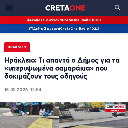
Ακούστε Ζωντανά
CretaOne Radio 102,3
Δείτε Ζωντανά
CretaOne Radio 102,3
ΗΡΆΚΛΕΙΟ
Ηράκλειο: Τι απαντά ο Δήμος για τα
«υπερυψωμένα σαμαράκια» που
δοκιμάζουν τους οδηγούς
18.05.2026, 15:54