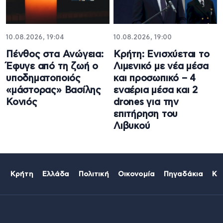
10.08.2026, 19:04
10.08.2026, 19:00
Πένθος στα Ανώγεια:
Κρήτη: Ενισχύεται το
Έφυγε από τη ζωή ο
Λιμενικό με νέα μέσα
υποδηματοποιός
και προσωπικό – 4
«μάστορας» Βασίλης
εναέρια μέσα και 2
Κονιός
drones για την
επιτήρηση του
Λιβυκού
Κρήτη
Ελλάδα
Πολιτική
Οικονομία
Πηγαδάκια
Κό