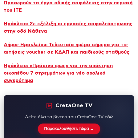
Προχωρούν τα έργα οδικής ασφάλειας στην περιοχή
του ΙΤΕ
Ηράκλειο: Σε εξέλιξη οι εργασίες ασφαλτόστρωσης
στην οδό Νάθενα
Δήμος Ηρακλείου: Τελευταία ημέρα σήμερα για τις
αιτήσεις voucher σε ΚΔΑΠ και παιδικούς σταθμούς
Ηράκλειο: «Πράσινο φως» για την απόκτηση
οικοπέδου 7 στρεμμάτων για νέο σχολικό
συγκρότημα
CretaOne TV
Δείτε όλα τα βίντεο του CretaOne TV εδώ
Παρακολουθήστε τώρα →