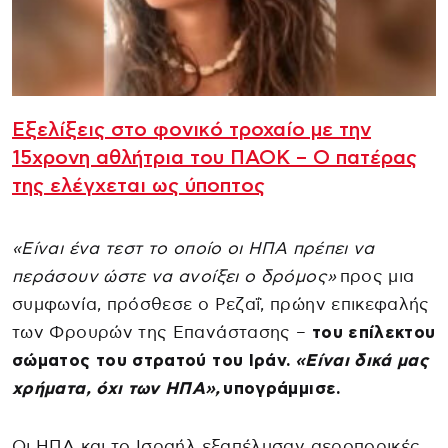
Εξελίξεις στο φονικό τροχαίο με την
15χρονη αθλήτρια του ΠΑΟΚ – Ο πατέρας
της ελέγχεται ως ύποπτος
«Είναι ένα τεστ το οποίο οι ΗΠΑ πρέπει να
περάσουν ώστε να ανοίξει ο δρόμος»
προς μια
συμφωνία, πρόσθεσε ο Ρεζαΐ, πρώην επικεφαλής
των Φρουρών της Επανάστασης –
του επίλεκτου
σώματος του στρατού του Ιράν.
«Είναι δικά μας
χρήματα, όχι των ΗΠΑ»,
υπογράμμισε.
Οι ΗΠΑ και το Ισραήλ εξαπέλυσαν αεροπορικές