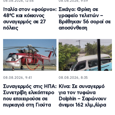
08.08.2026, 12:56
08.08.2026, 9:59
Ιταλία στον «φούρνο»:
Σικάγο: Φρίκη σε
48°C και κόκκινος
γραφείο τελετών –
συναγερμός σε 27
Βρέθηκαν 56 σοροί σε
πόλεις
αποσύνθεση
08.08.2026, 9:41
08.08.2026, 8:35
Συναγερμός στις ΗΠΑ:
Κίνα: Σε συναγερμό
Συνετρίβη ελικόπτερο
για τον τυφώνα
που επιχειρούσε σε
Dolphin – Σαρώνουν
πυρκαγιά στη Γιούτα
άνεμοι 162 χλμ./ώρα