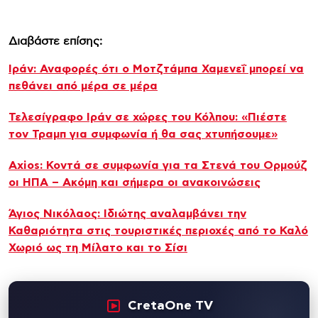
Διαβάστε επίσης:
Ιράν: Αναφορές ότι ο Μοτζτάμπα Χαμενεΐ μπορεί να
πεθάνει από μέρα σε μέρα
Τελεσίγραφο Ιράν σε χώρες του Κόλπου: «Πιέστε
τον Τραμπ για συμφωνία ή θα σας χτυπήσουμε»
Axios: Κοντά σε συμφωνία για τα Στενά του Ορμούζ
οι ΗΠΑ – Ακόμη και σήμερα οι ανακοινώσεις
Άγιος Νικόλαος: Ιδιώτης αναλαμβάνει την
Καθαριότητα στις τουριστικές περιοχές από το Καλό
Χωριό ως τη Μίλατο και το Σίσι
CretaOne TV