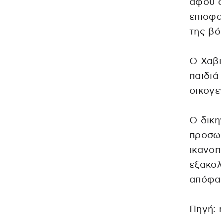
αφού α
επισφα
της βό
Ο Χαβι
παιδιά
οικογε
Ο δικη
προσωρ
ικανοπ
εξακολ
απόφα
Πηγή: 