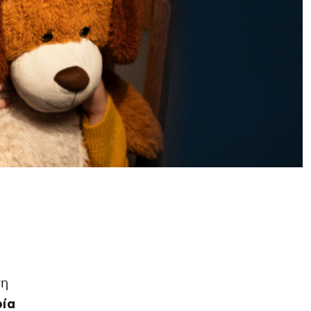
ση
ρία