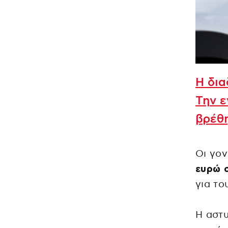
Η δια
Την ε
βρέθη
Οι γον
ευρώ σ
για το
Η αστυ