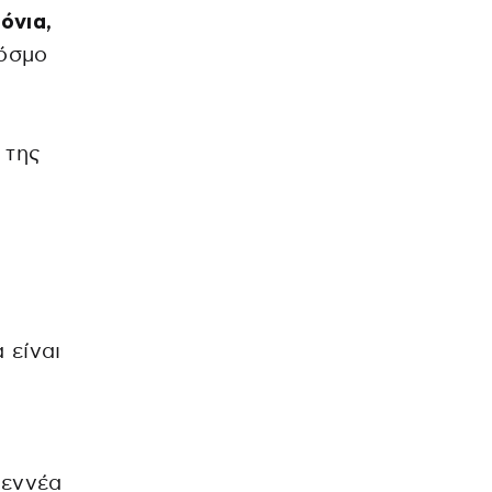
όνια,
κόσμο
 της
 είναι
 εννέα