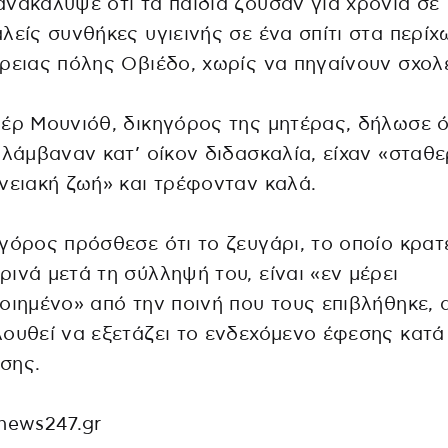
νακάλυψε ότι τα παιδιά ζούσαν για χρόνια σε
λείς συνθήκες υγιεινής σε ένα σπίτι στα περί
ρειας πόλης Οβιέδο, χωρίς να πηγαίνουν σχολε
έρ Μουνιόθ, δικηγόρος της μητέρας, δήλωσε ό
 λάμβαναν κατ’ οίκον διδασκαλία, είχαν «σταθ
νειακή ζωή» και τρέφονταν καλά.
γόρος πρόσθεσε ότι το ζευγάρι, το οποίο κρατε
ινά μετά τη σύλληψή του, είναι «εν μέρει
οιημένο» από την ποινή που τους επιβλήθηκε, 
ουθεί να εξετάζει το ενδεχόμενο έφεσης κατά
σης.
news247.gr