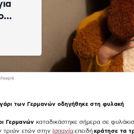
για
βο…
freepik
υγάρι των Γερμανών οδηγήθηκε στη φυλακή
ρι Γερμανών
καταδικάστηκε σήμερα σε φυλάκι
ν τριών ετών στην
Ισπανία
επειδή
κράτησε τα τ