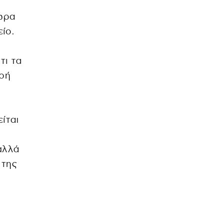
χωρα
ίο.
τι τα
ερή
ίται
αλλά
 της