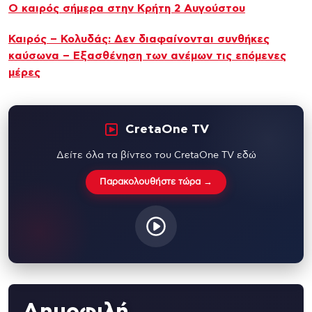
Ο καιρός σήμερα στην Κρήτη 2 Αυγούστου
Καιρός – Κολυδάς: Δεν διαφαίνονται συνθήκες
καύσωνα – Εξασθένηση των ανέμων τις επόμενες
μέρες
CretaOne TV
Δείτε όλα τα βίντεο του CretaOne TV εδώ
Παρακολουθήστε τώρα →
Δημοφιλή