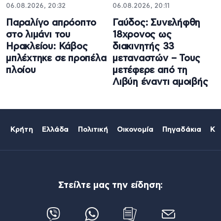
06.08.2026, 20:32
06.08.2026, 20:11
Παραλίγο απρόοπτο
Γαύδος: Συνελήφθη
στο λιμάνι του
18χρονος ως
Ηρακλείου: Κάβος
διακινητής 33
μπλέχτηκε σε προπέλα
μεταναστών – Τους
πλοίου
μετέφερε από τη
Λιβύη έναντι αμοιβής
Κρήτη
Ελλάδα
Πολιτική
Οικονομία
Πηγαδάκια
Κό
Στείλτε μας την είδηση: