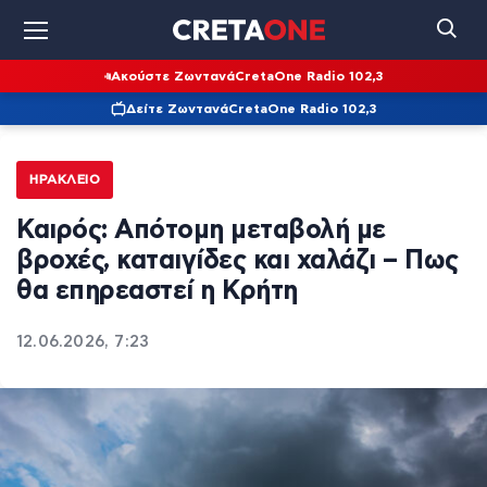
Ακούστε Ζωντανά
CretaOne Radio 102,3
Δείτε Ζωντανά
CretaOne Radio 102,3
ΗΡΆΚΛΕΙΟ
Καιρός: Απότομη μεταβολή με
βροχές, καταιγίδες και χαλάζι – Πως
θα επηρεαστεί η Κρήτη
12.06.2026, 7:23