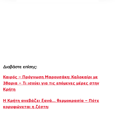
Διαβάστε επίσης:
Καιρός – Πρόγνωση Μαρουσάκη: Καλοκαίρι με
38αρια – Τι ισχύει για τις επόμενες μέρες στην
Κρήτη
Η Κρήτη ανεβάζει ξανά… θερμοκρασία – Πότε
κορυφώνεται η ζέστη;