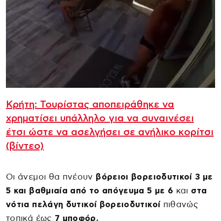
Κρήτη: Τουρίστας αποπειράθηκε να
χρηματίσει υπάλληλο για να συναινέσει
έτσι ώστε να ασελγήσει σε ανήλικο κορίτσι
(βίντεο)
Οι άνεμοι θα πνέουν
βόρειοι βορειοδυτικοί 3 με
5 και βαθμιαία από το απόγευμα 5 με 6
και
στα
νότια πελάγη
δυτικοί βορειοδυτικοί
πιθανώς
τοπικά έως
7 μποφόρ.