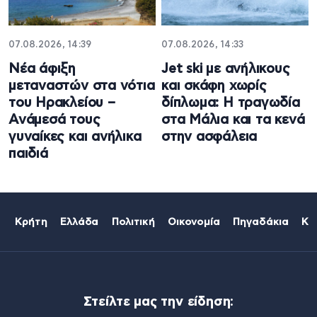
07.08.2026, 14:39
07.08.2026, 14:33
Νέα άφιξη
Jet ski με ανήλικους
μεταναστών στα νότια
και σκάφη χωρίς
του Ηρακλείου –
δίπλωμα: Η τραγωδία
Ανάμεσά τους
στα Μάλια και τα κενά
γυναίκες και ανήλικα
στην ασφάλεια
παιδιά
Κρήτη
Ελλάδα
Πολιτική
Οικονομία
Πηγαδάκια
Κό
Στείλτε μας την είδηση: