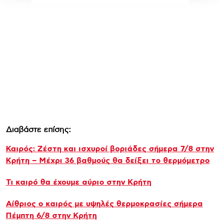
Διαβάστε επίσης:
Καιρός: Ζέστη και ισχυροί βοριάδες σήμερα 7/8 στην
Κρήτη – Μέχρι 36 βαθμούς θα δείξει το θερμόμετρο
Τι καιρό θα έχουμε αύριο στην Κρήτη
Αίθριος o καιρός με υψηλές θερμοκρασίες σήμερα
Πέμπτη 6/8 στην Κρήτη