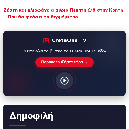
Ζέστη και ηλιοφάνεια αύριο Πέμπτη 6/8 στην Κρήτη
– Που θα φτάσει το θερμόμετρο
CretaOne TV
Δείτε όλα τα βίντεο του CretaOne TV εδώ
Παρακολουθήστε τώρα →
Δημοφιλή