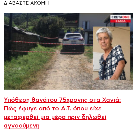
ΔΙΑΒΑΣΤΕ ΑΚΟΜΗ
Υπόθεση θανάτου 75χρονης στα Χανιά:
Πώς έφυγε από το Α.Τ. όπου είχε
μεταφερθεί μια μέρα πριν δηλωθεί
αγνοούμενη