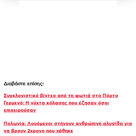
Διαβάστε επίσης:
Συγκλονιστικό βίντεο από τη φωτιά στο Πόρτο
Γερμενό: Η νύχτα κόλασης που έζησαν όσοι
επιχειρούσαν
Πολωνία: Λουόμενοι στήνουν ανθρώπινη αλυσίδα για
να βρουν 2χρονο που χάθηκε