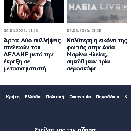
06.08.2026, 21:38
06.08.2026, 21:28
Άρτα: Δύο συλλήψεις
Καλύτερη η εικόνα της
στελεχών του
φωτιάς στην Aγία
ΔΕΔΔΗΕ μετά την
Μαρίνα Ηλείας,
έκρηξη σε
σηκώθηκαν τρία
μετασχηματιστή
αεροσκάφη
Κρήτη
Ελλάδα
Πολιτική
Οικονομία
Πηγαδάκια
Κό
Στείλτε μας την είδηση: