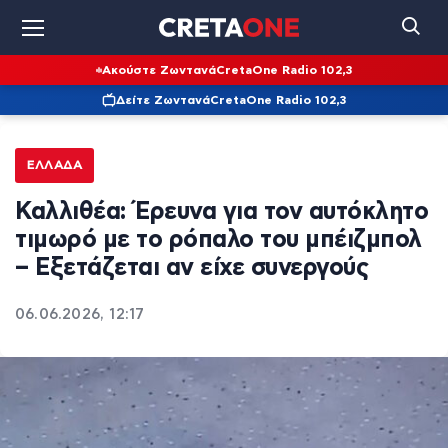
Ακούστε Ζωντανά
CretaOne Radio 102,3
Δείτε Ζωντανά
CretaOne Radio 102,3
ΕΛΛΆΔΑ
Καλλιθέα: Έρευνα για τον αυτόκλητο
τιμωρό με το ρόπαλο του μπέιζμπολ
– Εξετάζεται αν είχε συνεργούς
06.06.2026, 12:17