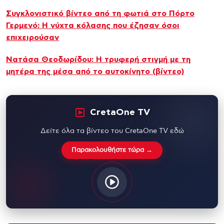
Συγκλονιστικό βίντεο από τη φωτιά στο Πόρτο
Γερμενό: Η νύχτα κόλασης που έζησαν όσοι
επιχειρούσαν
Νατάσα Θεοδωρίδου: Η τρυφερή στιγμή με τη
μητέρα της μέσα από το αυτοκίνητο (βίντεο)
CretaOne TV
Δείτε όλα τα βίντεο του CretaOne TV εδώ
Παρακολουθήστε τώρα →