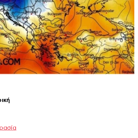
ική
ρασία