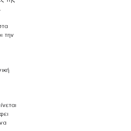
ές της
.
στα
ι την
νική
ίνεται
φει
 να