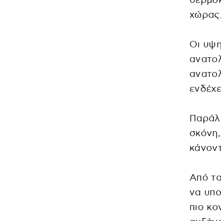
θερμοκ
χώρας,
Οι υψη
ανατολ
ανατο
ενδέχε
Παράλλ
σκόνη,
κάνοντ
Από τα
να υπο
πιο κο