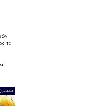
ρμών
ος τα
χή