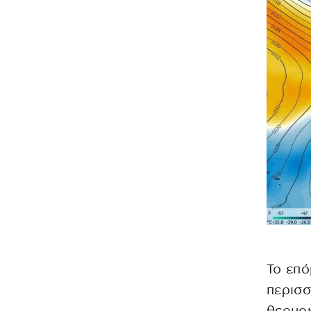
Το επ
περισσ