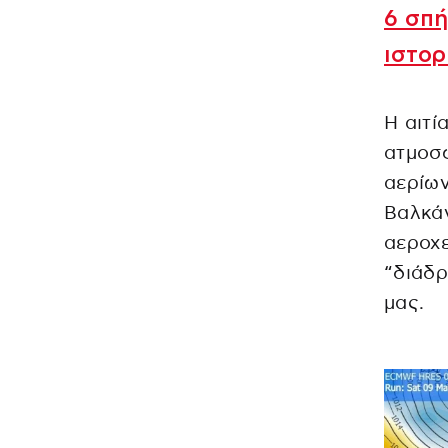
6 σπή
ιστορ
Η αιτί
ατμοσ
αερίων
Βαλκάν
αεροχε
“διάδρ
μας.