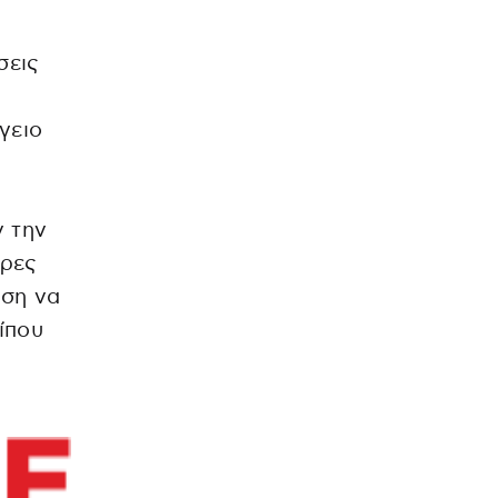
σεις
γειο
ν την
ερες
ιση να
ίπου