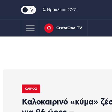
o
Ηράκλειο: 27
C
CretaOne TV
ΚΑΙΡΌΣ
Καλοκαιρινό «κύμα» ζέ