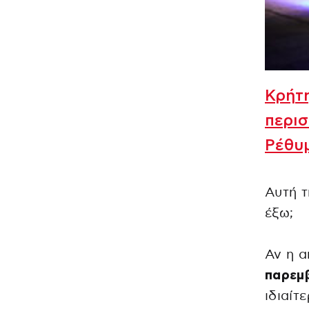
Κρήτη
περισ
Ρέθυμ
Αυτή τ
έξω;
Αν η α
παρεμ
ιδιαίτ