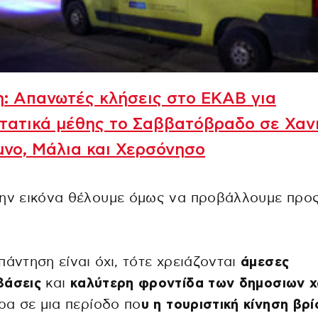
: Απανωτές κλήσεις στο ΕΚΑΒ για
τατικά μέθης το Σαββατόβραδο σε Χανι
νο, Μάλια και Χερσόνησο
ην εικόνα θέλουμε όμως να προβάλλουμε προς
πάντηση είναι όχι, τότε χρειάζονται
άμεσες
βάσεις
και
καλύτερη φροντίδα των δημοσιων 
ερα σε μια περίοδο πο
υ η τουριστική κίνηση βρί