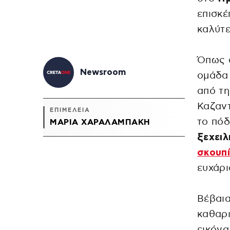
επισκέ
καλύτε
Όπως 
Newsroom
ομάδα
από τη
Καζαντ
ΕΠΙΜΕΛΕΙΑ
το πόδ
ΜΑΡΊΑ ΧΑΡΑΛΑΜΠΆΚΗ
ξεχειλ
σκουπί
ευχάρ
Βέβαια
καθαρι
εικόνα