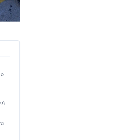
ιο
κή
τα