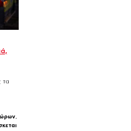
ά,
 τα
χώρων
,
σκεται