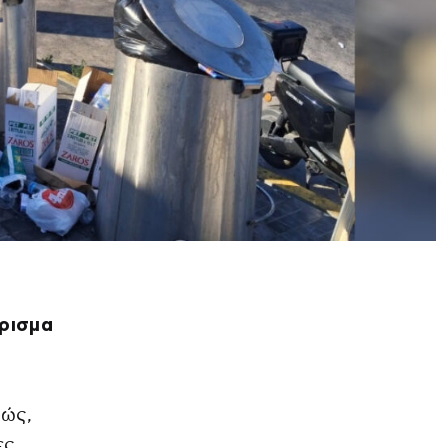
ρισμα
χώς,
ες