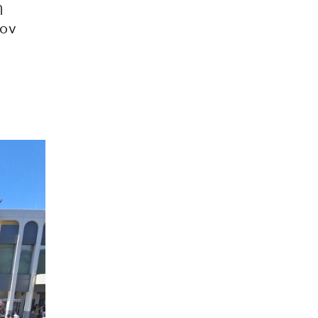
η
τον