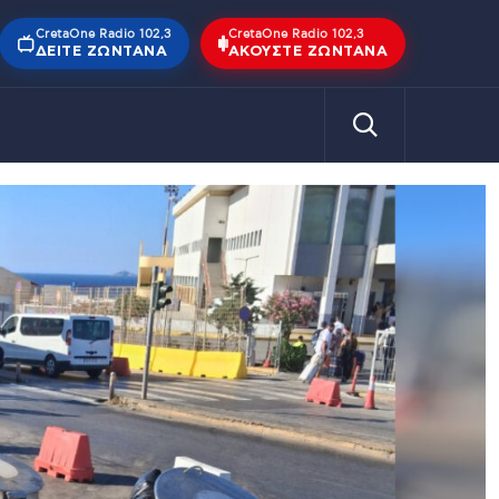
CretaOne Radio 102,3
CretaOne Radio 102,3
ΔΕΊΤΕ ΖΩΝΤΑΝΆ
ΑΚΟΎΣΤΕ ΖΩΝΤΑΝΆ