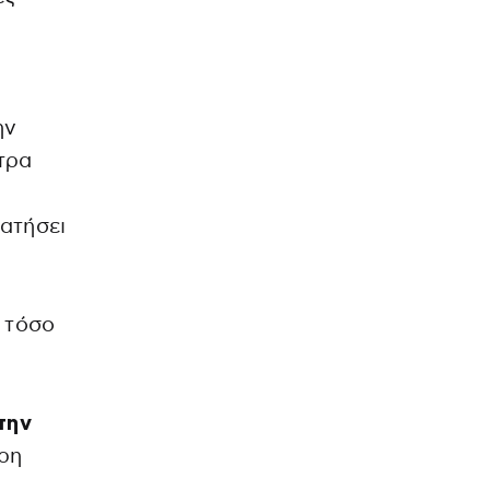
ην
έτρα
ατήσει
ι τόσο
την
ρη