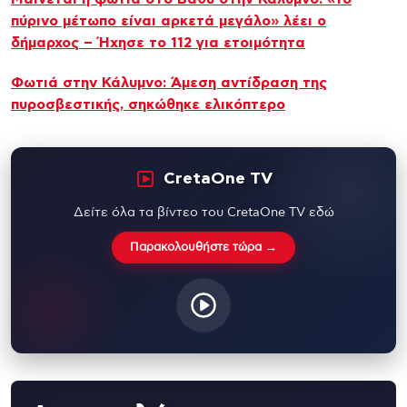
πύρινο μέτωπο είναι αρκετά μεγάλο» λέει ο
δήμαρχος – Ήχησε το 112 για ετοιμότητα
Φωτιά στην Κάλυμνο: Άμεση αντίδραση της
πυροσβεστικής, σηκώθηκε ελικόπτερο
CretaOne TV
Δείτε όλα τα βίντεο του CretaOne TV εδώ
Παρακολουθήστε τώρα →