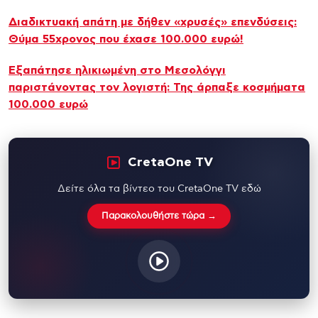
Διαδικτυακή απάτη με δήθεν «χρυσές» επενδύσεις:
Θύμα 55χρονος που έχασε 100.000 ευρώ!
Εξαπάτησε ηλικιωμένη στο Μεσολόγγι
παριστάνοντας τον λογιστή: Της άρπαξε κοσμήματα
100.000 ευρώ
CretaOne TV
Δείτε όλα τα βίντεο του CretaOne TV εδώ
Παρακολουθήστε τώρα →