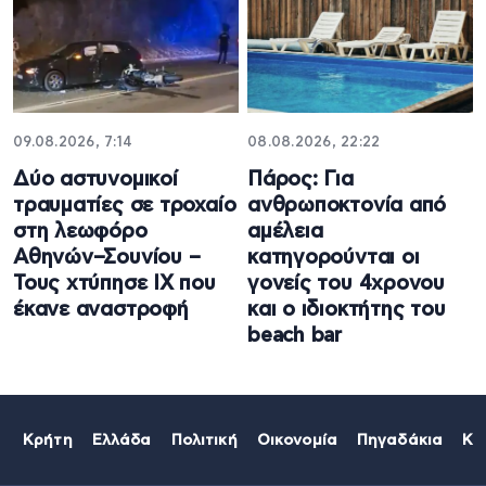
09.08.2026, 7:14
08.08.2026, 22:22
Δύο αστυνομικοί
Πάρος: Για
τραυματίες σε τροχαίο
ανθρωποκτονία από
στη λεωφόρο
αμέλεια
Αθηνών–Σουνίου –
κατηγορούνται οι
Τους χτύπησε ΙΧ που
γονείς του 4χρονου
έκανε αναστροφή
και ο ιδιοκτήτης του
beach bar
Κρήτη
Ελλάδα
Πολιτική
Οικονομία
Πηγαδάκια
Κό