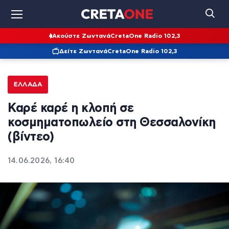
Ακούστε Ζωντανά
CretaOne Radio 102,3
Δείτε Ζωντανά
CretaOne Radio 102,3
ΕΛΛΆΔΑ
Καρέ καρέ η κλοπή σε
κοσμηματοπωλείο στη Θεσσαλονίκη
(βίντεο)
14.06.2026, 16:40