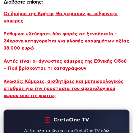
Διαβάστε επίσης:
Οι δρόμοι της Κρήτης θα γεμίσουν με «έξυπνες»
κάμερες
Ρέθυμνο: «Χτύπησε» δύο φορές σε ξενοδοχείο –
24χρονη κατηγορείται για κλοπές κοσμημάτων αξίας
38.000 ευρώ
Αυτές είναι οι άγνωστες κάμερες της Εθνικής Οδού
– Πού βρίσκονται, τι καταγράφουν
Κνωσός: Κάμερες, αισθητήρες και μετεωρολογικός
σταθμός για την προστασία του αρχαιολογικού
χώρου από τις φωτιές
CretaOne TV
Δείτε όλα τα βίντεο του CretaOne TV εδώ