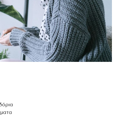
δόρια
σματα