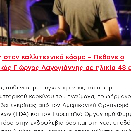
 στον καλλιτεχνικό κόσμο – Πέθανε ο
κός Γιώργος Λαγογιάννης σε ηλικία 48 
υς ασθενείς με συγκεκριμένους τύπους μη
υτταρικού καρκίνου του πνεύμονα, το φάρμακο
βει εγκρίσεις από τον Αμερικανικό Οργανισμό
κων (FDA) και τον Ευρωπαϊκό Οργανισμό Φαρ
τόσο στην ενδοφλέβια όσο και στη νέα, υποδό