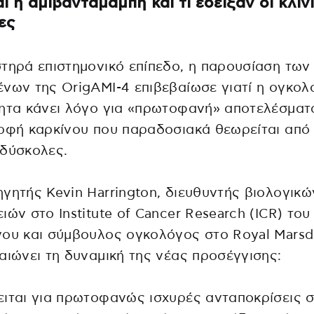
ναι η αμιβανταμάμπη και τι έδειξαν οι κλιν
ες
τηρά επιστημονικό επίπεδο, η παρουσίαση των
νων της OrigAMI-4 επιβεβαίωσε γιατί η ογκολ
ητα κάνει λόγο για «πρωτοφανή» αποτελέσματ
ρφή καρκίνου που παραδοσιακά θεωρείται από 
 δύσκολες.
γητής Kevin Harrington, διευθυντής βιολογικώ
ιών στο Institute of Cancer Research (ICR) του
ου και σύμβουλος ογκολόγος στο Royal Marsd
αιώνει τη δυναμική της νέας προσέγγισης:
ιται για πρωτοφανώς ισχυρές ανταποκρίσεις 