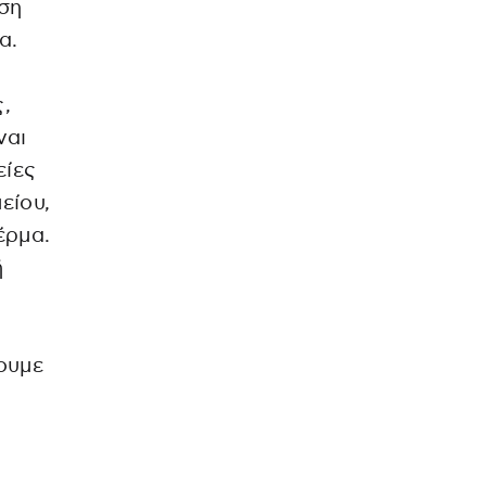
αση
α.
ς,
ναι
είες
είου,
έρμα.
ή
ουμε