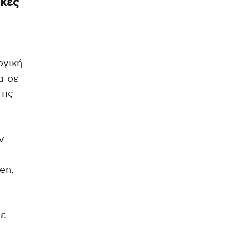
ικές
ογική
α σε
τις
ν
en,
σε