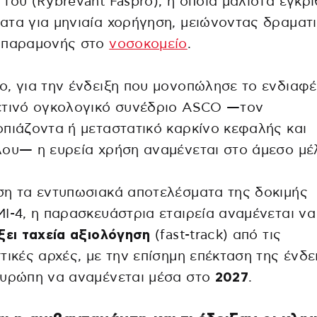
του (Rybrevant Faspro), η οποία μάλιστα εγκρ
τα για μηνιαία χορήγηση, μειώνοντας δραματι
 παραμονής στο
νοσοκομείο
.
, για την ένδειξη που μονοπώλησε το ενδιαφ
ετινό ογκολογικό συνέδριο ASCO —τον
πιάζοντα ή μεταστατικό καρκίνο κεφαλής και
ου— η ευρεία χρήση αναμένεται στο άμεσο μέ
η τα εντυπωσιακά αποτελέσματα της δοκιμής
I-4, η παρασκευάστρια εταιρεία αναμένεται να
ξει ταχεία αξιολόγηση
(fast-track) από τις
τικές αρχές, με την επίσημη επέκταση της ένδε
Ευρώπη να αναμένεται μέσα στο
2027
.