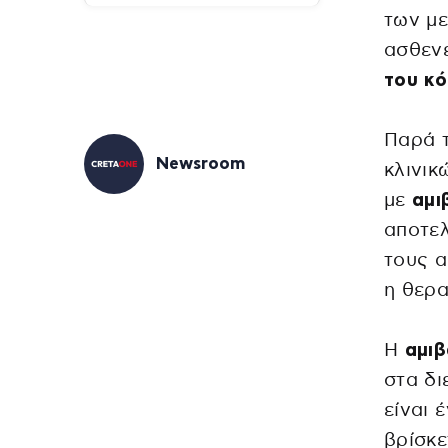
των μ
ασθενε
του κό
Παρά 
Newsroom
κλινικ
με
αμι
αποτελ
τους α
η θερα
Η
αμι
στα δι
είναι 
βρίσκε