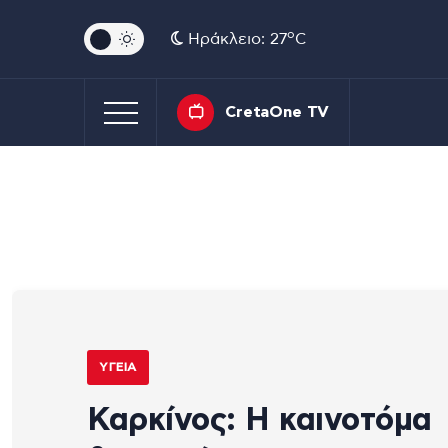
o
Ηράκλειο: 27
C
CretaOne TV
ΥΓΕΊΑ
Καρκίνος: Η καινοτόμα