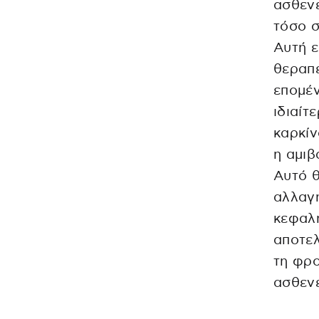
ασθενε
τόσο σ
Αυτή ε
θεραπε
επομέν
ιδιαίτ
καρκίν
η αμιβ
Αυτό θ
αλλαγή
κεφαλή
αποτελ
τη φρο
ασθενε