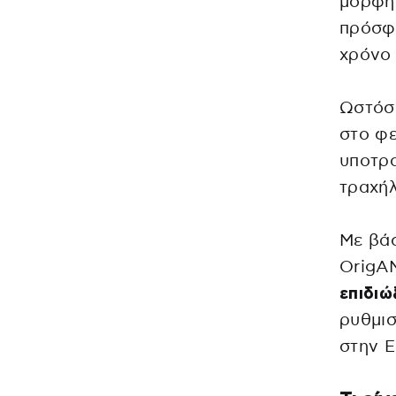
μορφή 
πρόσφα
χρόνο
Ωστόσο
στο φ
υποτρο
τραχήλ
Με βάσ
OrigAM
επιδιώ
ρυθμισ
στην 