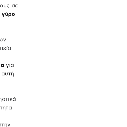
ους σε
ν γύρο
των
πεία
μα
για
ε αυτή
ηστικά
ότητα
στην