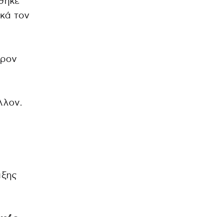
ίθηκε
κά τον
έρον
λλον.
ιξης