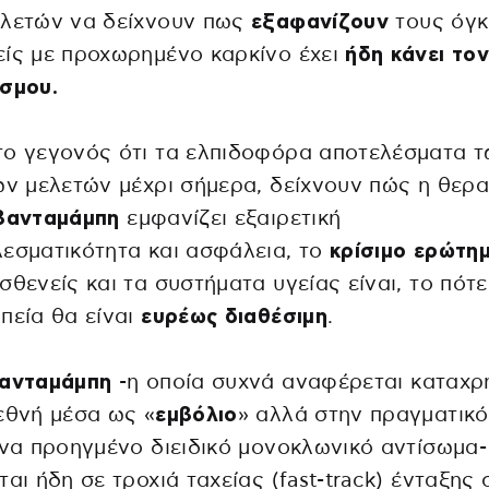
ελετών να δείχνουν πως
εξαφανίζουν
τους όγκ
ίς με προχωρημένο καρκίνο έχει
ήδη κάνει το
σμου.
το γεγονός ότι τα ελπιδοφόρα αποτελέσματα 
ών μελετών μέχρι σήμερα, δείχνουν πώς η θερα
βανταμάμπη
εμφανίζει εξαιρετική
εσματικότητα και ασφάλεια, το
κρίσιμο ερώτη
σθενείς και τα συστήματα υγείας είναι, το πότ
πεία θα είναι
ευρέως διαθέσιμη
.
βανταμάμπη
-η οποία συχνά αναφέρεται καταχρ
εθνή μέσα ως «
εμβόλιο
» αλλά στην πραγματικ
ένα προηγμένο διειδικό μονοκλωνικό αντίσωμα-
ται ήδη σε τροχιά ταχείας (fast-track) ένταξης 