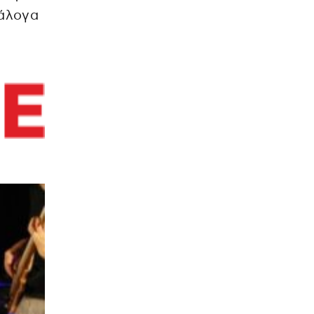
νάλογα