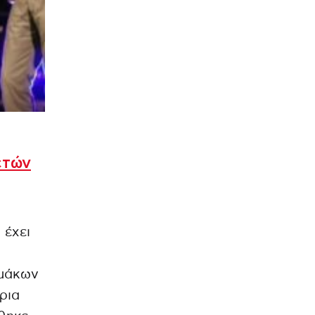
ετών
 έχει
μάκων
ρια