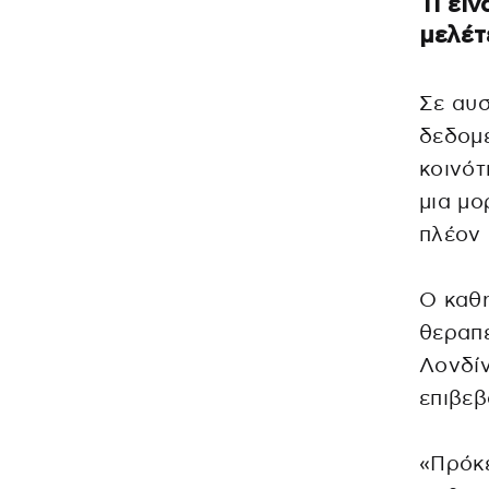
Τι εί
μελέτ
Σε αυσ
δεδομέ
κοινότ
μια μο
πλέον
Ο καθη
θεραπε
Λονδίν
επιβεβ
«Πρόκε