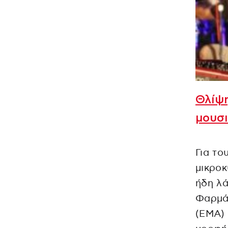
Θλίψη
μουσι
Για το
μικροκ
ήδη λά
Φαρμά
(EMA) 