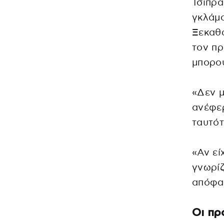
Τσίπρα
γκλάμο
Ξεκαθά
τον πρ
μπορού
«Δεν μ
ανέφερ
ταυτότ
«Αν εί
γνωρίζ
απόφα
Οι πρ