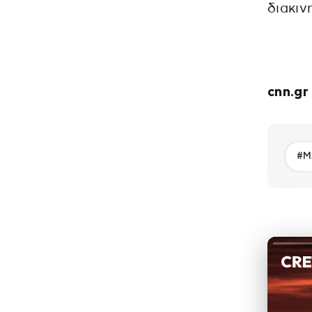
διακιν
cnn.gr
#Μ