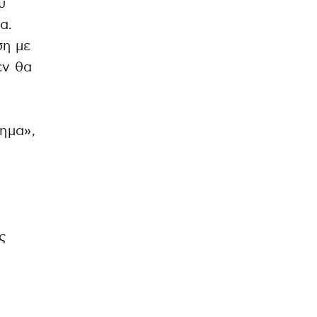
ύ
α.
ση με
εν θα
ημα»,
ε
ς