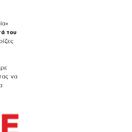
ία»
τά του
 ρίζες
ερε
τας να
α