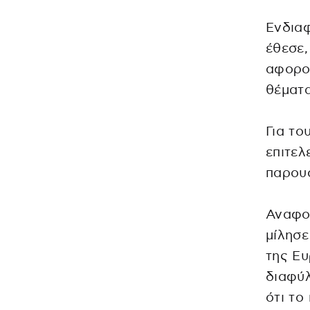
Ενδιαφ
έθεσε,
αφορού
θέματα
Για το
επιτελ
παρουσ
Αναφορ
μίλησε
της Ευ
διαφύλ
ότι το