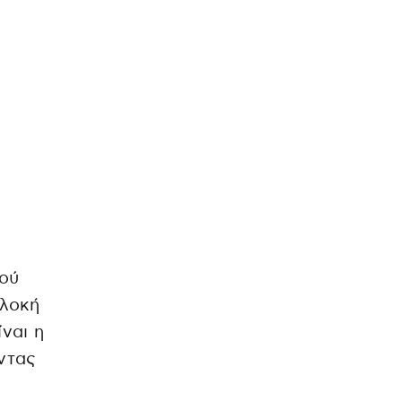
ό
νού
πλοκή
ναι η
ντας