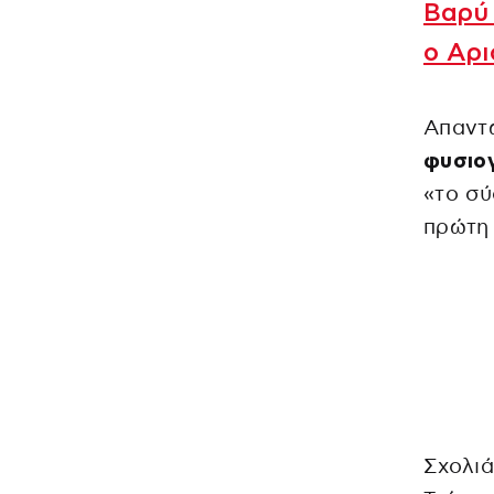
Βαρύ
ο Αρι
Απαντ
φυσιογ
«το σύ
πρώτη 
Σχολιά