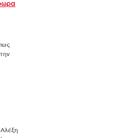
όωρα
πως
 την
 Αλέξη