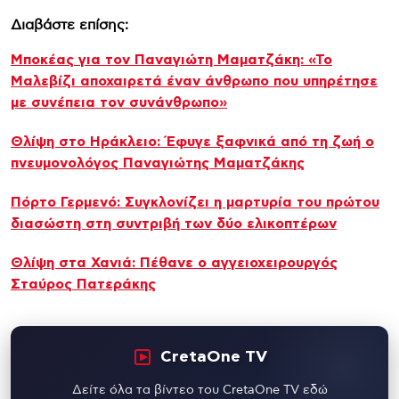
Διαβάστε επίσης:
Μποκέας για τον Παναγιώτη Μαματζάκη: «Το
Μαλεβίζι αποχαιρετά έναν άνθρωπο που υπηρέτησε
με συνέπεια τον συνάνθρωπο»
Θλίψη στο Ηράκλειο: Έφυγε ξαφνικά από τη ζωή ο
πνευμονολόγος Παναγιώτης Μαματζάκης
Πόρτο Γερμενό: Συγκλονίζει η μαρτυρία του πρώτου
διασώστη στη συντριβή των δύο ελικοπτέρων
Θλίψη στα Χανιά: Πέθανε ο αγγειοχειρουργός
Σταύρος Πατεράκης
CretaOne TV
Δείτε όλα τα βίντεο του CretaOne TV εδώ