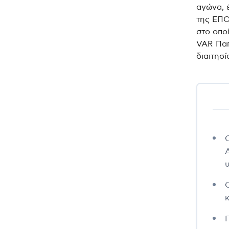
αγώνα, 
της ΕΠΟ
στο οπο
VAR Παπ
διαιτησί
Ο