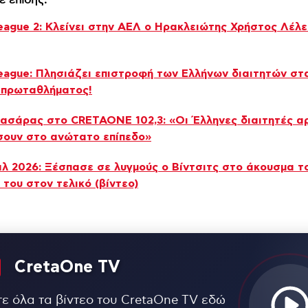
ε επίσης:
eague 2: Κλείνει στην ΑΕΛ ο Ηρακλειώτης Χρήστος Λέλ
eague: Πλησιάζει επιστροφή των Ελλήνων διαιτητών στ
 πρωταθλήματος!
ασάρας στο CRETAONE 102,3: «Οι Έλληνες διαιτητές α
σουν στο ανώτατο επίπεδο»
λ 2026: Ξέσπασε σε λυγμούς ο Βίντσιτς στο άκουσμα τ
 του στον τελικό (βίντεο)
CretaOne TV
τε όλα τα βίντεο του CretaOne TV εδώ