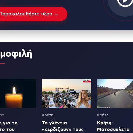
Παρακολουθήστε τώρα →
μοφιλή
ιο
Κρήτη
Κρήτη
 για το
Τα γλέντια
Κρήτη:
το του
«κερδίζουν» τους
Μοτοσυκλέτα