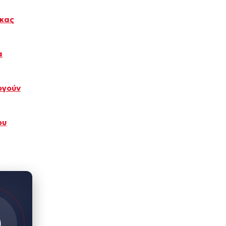
εκας
α
ργούν
ου