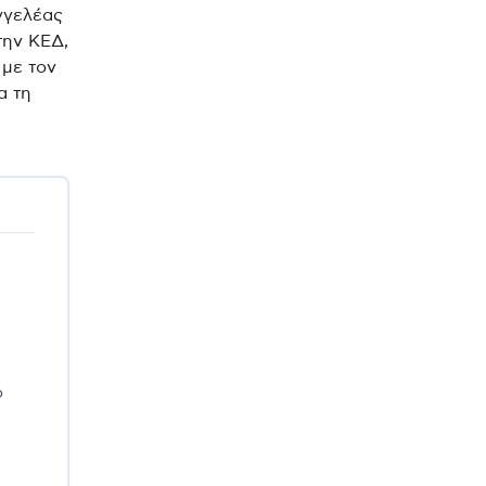
γγελέας
την ΚΕΔ,
 με τον
α τη
ο