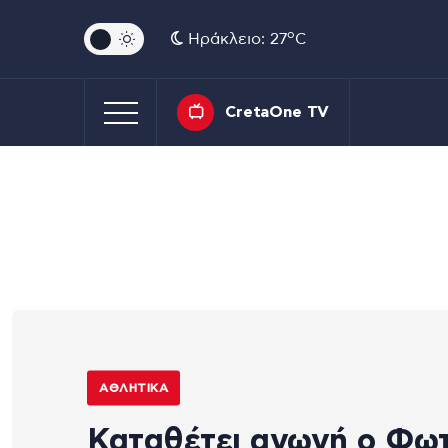
o
Ηράκλειο: 27
C
CretaOne TV
ΑΘΛΗΤΙΚΆ
Καταθέτει αγωγή ο Φωτ