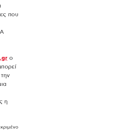
α
ίες που
ΡΑ
.gr
ο
μπορεί
 την
μια
ς η
εκριμένο