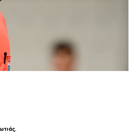
ωτιάς
,