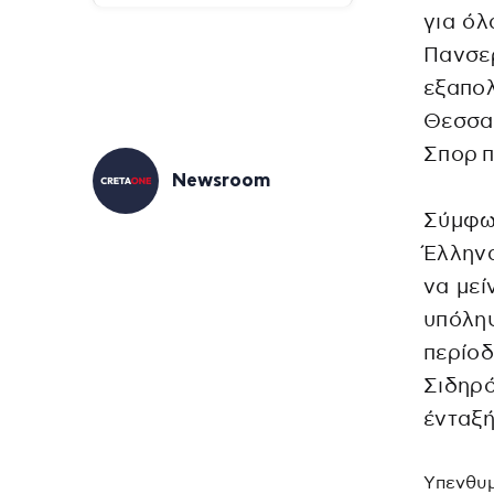
για όλ
Πανσε
εξαπο
Θεσσα
Σπορ π
Newsroom
Σύμφω
Έλληνα
να μεί
υπόληψ
περίοδ
Σιδηρό
ένταξή
Yπενθυμ