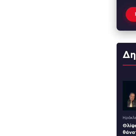
Δη
Ηράκλε
Θλίψη
θάνα