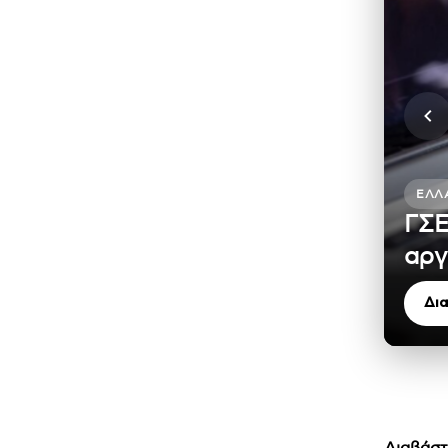
ΕΛΛ
ΓΣΕ
αργ
Δι