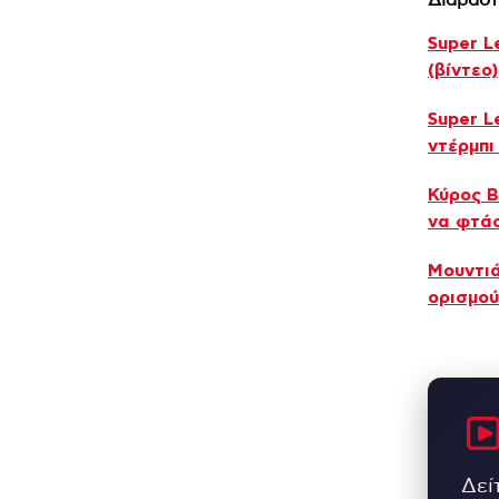
Διαβάστ
Super L
(βίντεο)
Super L
ντέρμπι
Κύρος Β
να φτά
Μουντιά
ορισμού
Δεί