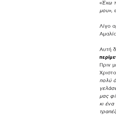
«
Έχω τ
μου»,
ε
Λίγο α
Αμαλία
Αυτή δ
περίμε
Πριν μ
Χριστ
πολύ ό
γελάσ
μας φί
κι ένα
τραπέζ