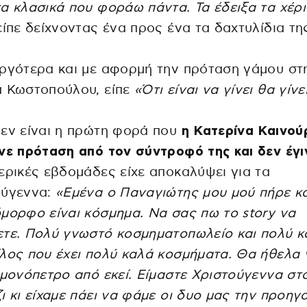
α κλασικά που φοράω πάντα. Τα έδειξα τα χέρ
ίπε δείχνοντας ένα προς ένα τα δαχτυλίδια τη
ργότερα και με αφορμή την πρόταση γάμου στ
 Κωστοπούλου, είπε
«Ότι είναι να γίνει θα γίνει
εν είναι η πρώτη φορά που
η Κατερίνα Καινού
νε πρόταση από τον σύντροφό της και δεν έγι
ερικές εβδομάδες είχε αποκαλύψει για τα
ούγεννα:
«Εμένα ο Παναγιώτης μου μού πήρε κά
μορφο είναι κόσμημα. Να σας πω το story να
ετε. Πολύ γνωστό κοσμηματοπωλείο και πολύ 
λος που έχει πολύ καλά κοσμήματα. Θα ήθελα 
 μονόπετρο από εκεί. Είμαστε Χριστούγεννα στ
ι κι είχαμε πάει να φάμε οι δυο μας την προηγ