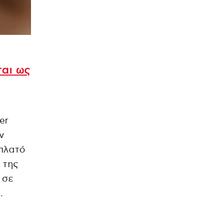
ται ως
er
ν
 πλατό
 της
 σε
.