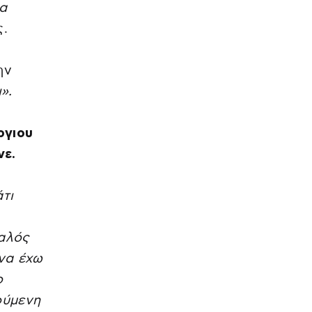
ια
ς.
ην
».
ργιου
νε.
τι
καλός
να έχω
ο
ούμενη