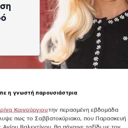
αση
φό
ίπε η γνωστή παρουσιάστρια
ρίνα Καινούργιου
την περασμένη εβδομάδα
λυψε πως το Σαββατοκύριακο, που Παρασκευή
 Αγίου Βαλεντίνου, θα πήγαινε ταξίδι με τον