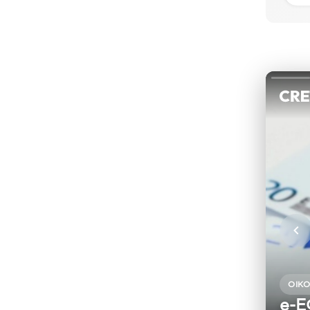
ΟΙΚ
e-Ε