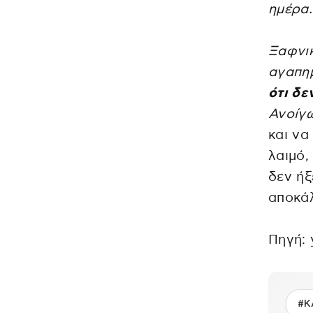
ημέρα.
Ξαφνικ
αγαπη
ότι δε
Ανοίγω
και να
λαιμό,
δεν ήξ
αποκά
Πηγή: 
#Κ