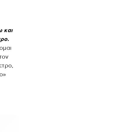
ω και
τρο.
ομαι
 τον
ετρο,
ιο»