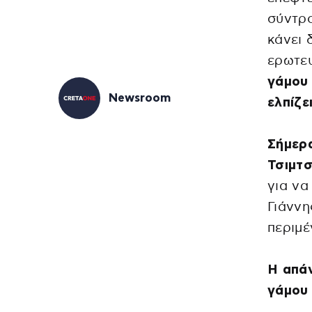
σύντρ
κάνει 
ερωτε
γάμου 
Newsroom
ελπίζε
Σήμερ
Τσιμτσ
για να
Γιάννη
περιμέ
Η απάν
γάμου