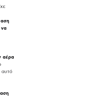
ίχε
ταση
 να
ν αέρα
ο
 αυτό
ταση