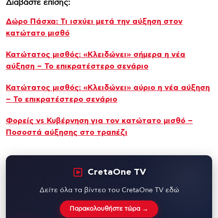
Διαβάστε επίσης:
Δώρο Πάσχα: Τι ισχύει μετά την αύξηση στον
κατώτατο μισθό
Κατώτατος μισθός: «Κλειδώνει» σήμερα η νέα
αύξηση – Το επικρατέστερο σενάριο
Κατώτατος μισθός: «Κλειδώνει» αύριο η νέα αύξηση
– Το επικρατέστερο σενάριο
Φορείς vs Κυβέρνηση για τον κατώτατο μισθό –
Ποσοστά αύξησης στο τραπέζι
CretaOne TV
Δείτε όλα τα βίντεο του CretaOne TV εδώ
Παρακολουθήστε τώρα →