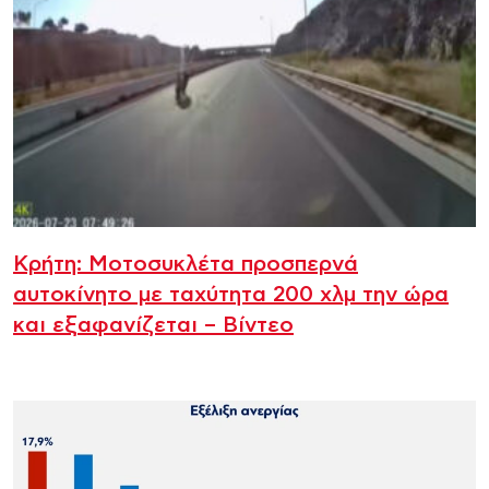
Κρήτη: Μοτοσυκλέτα προσπερνά
αυτοκίνητο με ταχύτητα 200 χλμ την ώρα
και εξαφανίζεται – Βίντεο