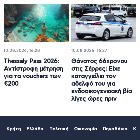
10.08.2026, 16:28
10.08.2026, 16:27
Thessaly Pass 2026:
Θάνατος 66χρονου
Αντίστροφη μέτρηση
στις Σέρρες: Είχε
για τα vouchers των
καταγγείλει τον
€200
αδελφό του για
ενδοοικογενειακή βία
λίγες ώρες πριν
Κρήτη
Ελλάδα
Πολιτική
Οικονομία
Πηγαδάκια
Κό