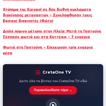
Χτύπημα της Europol σε δύο διεθνή κυκλώματα
διακίνησης μεταναστών – Συνελήφθησαν τρεις
βασικοί διακινητές (Φώτο)
Διπλό πύρινο μέτωπο στην Ηλεία: Μετά τη Γαστούνη
ξέσπασε φωτιά και στα Κοττέικα – 7 εναέρια
Φωτιά στη Γαστούνη – Επιχειρούν τρία εναέρια
μέσα
CretaOne TV
Δείτε όλα τα βίντεο του CretaOne TV εδώ
Παρακολουθήστε τώρα →