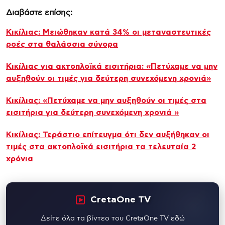
Διαβάστε επίσης:
Κικίλιας: Μειώθηκαν κατά 34% οι μεταναστευτικές
ροές στα θαλάσσια σύνορα
Κικίλιας για ακτοπλοϊκά εισιτήρια: «Πετύχαμε να μην
αυξηθούν οι τιμές για δεύτερη συνεχόμενη χρονιά»
Κικίλιας: «Πετύχαμε να μην αυξηθούν οι τιμές στα
εισιτήρια για δεύτερη συνεχόμενη χρονιά »
Κικίλιας: Τεράστιο επίτευγμα ότι δεν αυξήθηκαν οι
τιμές στα ακτοπλοϊκά εισιτήρια τα τελευταία 2
χρόνια
CretaOne TV
Δείτε όλα τα βίντεο του CretaOne TV εδώ