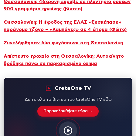
Θεσσαλονίκη: 46χρονη έκρυβε σε πλυντήριο ρούχων
900 γραμμάρια ηρωίνης (βίντεο)
Θεσσαλονίκη: Η έφοδος της ΕΛΑΣ «ξεσκέπασε»
παράνομο τζόγο – «Καμπάνες» σε 4 άτομα (Φώτο)
Συνελήφθησαν δύο φυγόποινοι στη Θεσσαλονίκη
Απίστευτο τροχαίο στη Θεσσαλονίκη: Αυτοκίνητο
βρέθηκε πάνω σε παρκαρισμένο όχημα
CretaOne TV
Δείτε όλα τα βίντεο του CretaOne TV εδώ
Παρακολουθήστε τώρα →