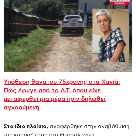
Υπόθεση θανάτου 75χρονης στα Χανιά:
Πώς έφυγε από το Α.Τ. όπου είχε
μεταφερθεί μια μέρα πριν δηλωθεί
αγνοούμενη
Στο ίδιο πλαίσιο,
αναφέρθηκε στην αναβάθμιση
της κρουαζιέρας στη Θεσσαλονίκη,