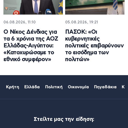
06.08.2026, 11:10
05.08.2026, 19:21
Ο Νίκος Δένδιας για
ΠΑΣΟΚ: «Οι
τα 6 χρόνια της ΑΟΖ
κυβερνητικές
Ελλάδας-Αιγύπτου:
πολιτικές επιβαρύνουν
«Κατοχυρώσαμε το
το εισόδημα των
εθνικό συμφέρον»
πολιτών»
Κρήτη
Ελλάδα
Πολιτική
Οικονομία
Πηγαδάκια
Κό
Στείλτε μας την είδηση: