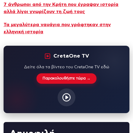
7 άνθρωποι από την Κρήτη που έγραψαν ιστορία
αλλά λίγοι γνωρίζουν τη ζωή τους
Τα μεγαλύτερα ναυάγια που γράφτηκαν στην
ελληνική ιστορία
CretaOne TV
Δείτε όλα τα βίντεο του CretaOne TV εδώ
Παρακολουθήστε τώρα →