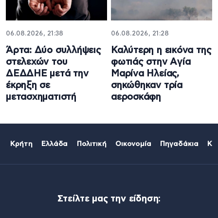
06.08.2026, 21:38
06.08.2026, 21:28
Άρτα: Δύο συλλήψεις
Καλύτερη η εικόνα της
στελεχών του
φωτιάς στην Aγία
ΔΕΔΔΗΕ μετά την
Μαρίνα Ηλείας,
έκρηξη σε
σηκώθηκαν τρία
μετασχηματιστή
αεροσκάφη
Κρήτη
Ελλάδα
Πολιτική
Οικονομία
Πηγαδάκια
Κό
Στείλτε μας την είδηση: