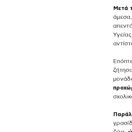
Μετά 
άμεσα,
απεντ
Υγείας
αντίστ
Επόπτε
ζήτησα
μονάδ
προχώ
σχολικ
Παράλ
γρασίδ