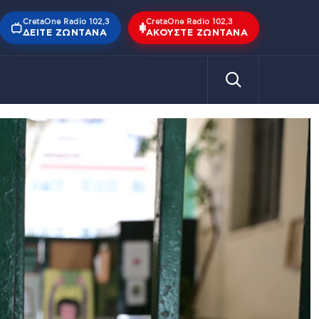
CretaOne Radio 102,3
CretaOne Radio 102,3
ΔΕΊΤΕ ΖΩΝΤΑΝΆ
ΑΚΟΎΣΤΕ ΖΩΝΤΑΝΆ