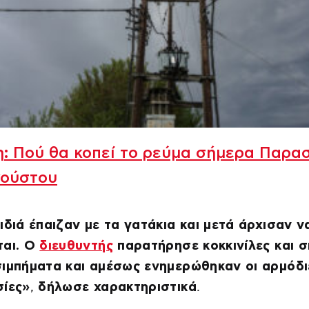
: Πού θα κοπεί το ρεύμα σήμερα Παρα
γούστου
ιδιά έπαιζαν με τα γατάκια και μετά άρχισαν ν
ται. Ο
διευθυντής
παρατήρησε κοκκινίλες και 
ιμπήματα και αμέσως ενημερώθηκαν οι αρμόδι
σίες»
,
δήλωσε χαρακτηριστικά
.