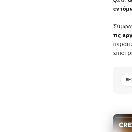
ζώα,
ώ
εντόμ
Σύμφω
τις ερ
περαιτ
επιστρ
#Μ