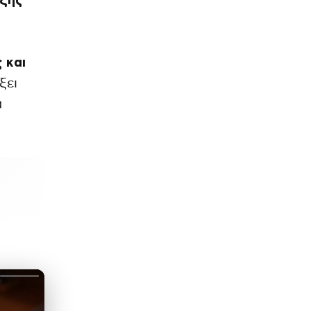
ρξης
 και
ξει
α