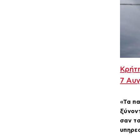
Κρήτη
7 Αυ
«Τα πα
ξύνον
σαν τσ
υπηρε