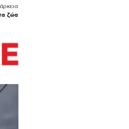
ιάρκεια
τα ζώα