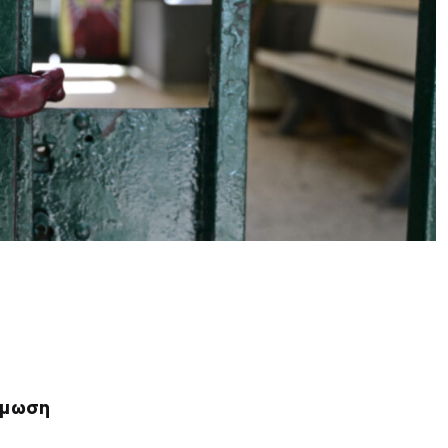
όμωση