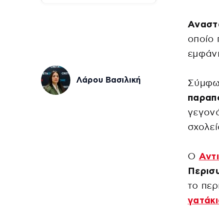
Αναστ
οποίο 
εμφάν
Λάρου Βασιλική
Σύμφω
παραπ
γεγονό
σχολεί
Ο
Αντ
Περισ
το περ
γατάκι