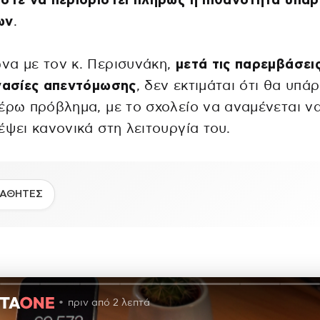
στε να περιοριστεί πλήρως η πιθανότητα ύπα
ων
.
να με τον κ. Περισυνάκη,
μετά τις παρεμβάσεις
γασίες απεντόμωσης
, δεν εκτιμάται ότι θα υπάρ
έρω πρόβλημα, με το σχολείο να αναμένεται ν
έψει κανονικά στη λειτουργία του.
ΑΘΗΤΕΣ
πριν από 2 λεπτά