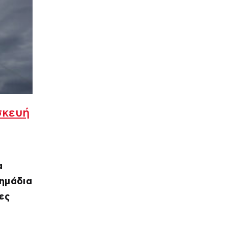
σκευή
α
σημάδια
ες