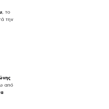
υ
, το
τά την
ώνης
σω από
τα