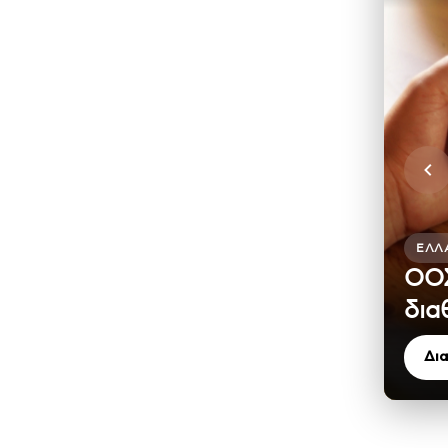
ΕΛΛ
ΟΟΣ
δια
Δι