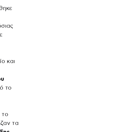
θηκε
όσιας
ε
ο και
ου
ό το
 το
άζαν τα