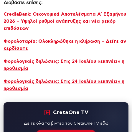
Διαβάστε επίσης:
CrediaBank: Οικονομικά Αποτελέσματα A’ Εξαμήνου
2026 – Υψηλοί ρυθμοί ανάπτυξης και νέα ρεκόρ
επιδόσεων
Φορολοταρία: Ολοκληρώθηκε η κλήρωση – Δείτε αν
κερδίσατε
Φορολογικές δηλώσεις: Στις 24 Ιουλίου «εκπνέει» η
προθεσμία
Φορολογικές δηλώσεις: Στις 24 Ιουλίου «εκπνέει» η
προθεσμία
CretaOne TV
Δείτε όλα τα βίντεο του CretaOne TV εδώ