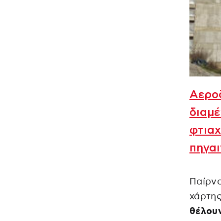
Αεροδ
διαμέ
φτιαχ
πηγαι
Παίρνο
χάρτη
θέλου