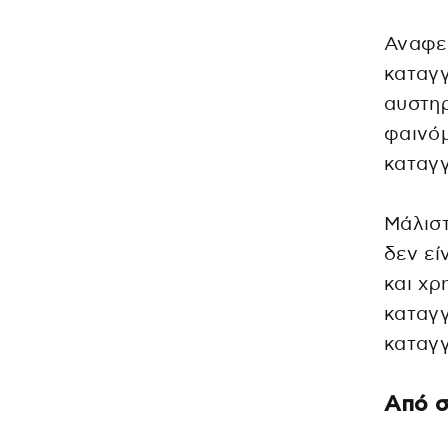
Αναφε
καταγγ
αυστη
φαινόμ
καταγγ
Μάλιστ
δεν εί
και χρ
καταγγ
καταγγ
Από σ