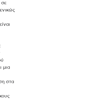
 σε
γενικώς
είναι
:
ς
ού
ι μια
ση στα
χους