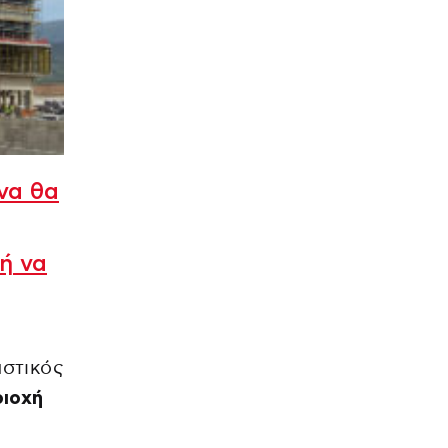
να θα
 ή να
αστικός
ριοχή