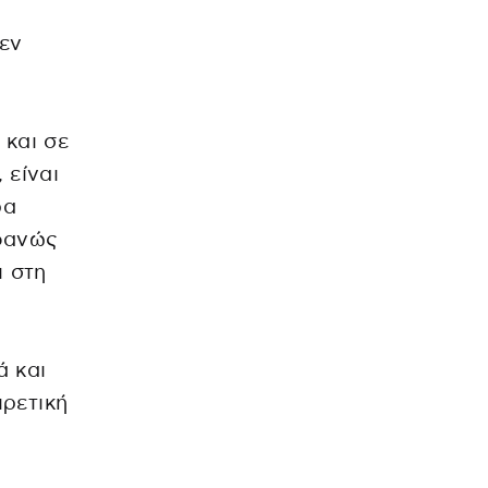
δεν
 και σε
 είναι
ρα
οφανώς
ι στη
ά και
ιρετική