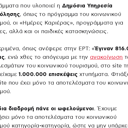
άμματα που υλοποιεί η
Δημόσια Υπηρεσία
όλησης
, όπως το πρόγραμμα του κοινωνικού
μού, οι «Ημέρες Καριέρας», προγράμματα για
ες, αλλά και οι παιδικές κατασκηνώσεις.
ριμένα, όπως ανέφερε στην ΕΡΤ: «
Έγιναν 816
ις
, ενώ χθες το απόγευμα με την
ανακοίνωση
τ
εσμάτων του κοινωνικού τουρισμού, στο site τ
είχαμε
1.000.000 επισκέψεις
χτυπήματα. Φτιάξ
ite που έχει μόνο τα αποτελέσματα του κοινων
μού.
δια διαδρομή πάνε οι ωφελούμενοι
. Έχουμε
σει μόνο τα αποτελέσματα του κοινωνικού
μού κατηγορία-κατηγορία, ώστε να μην υπάρχε