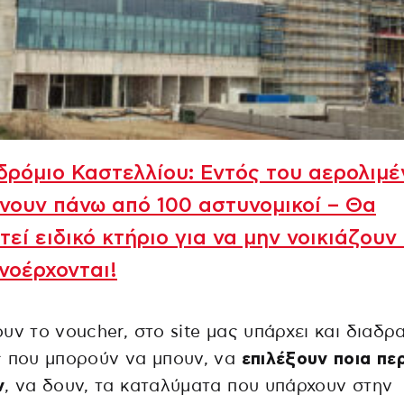
ρόμιο Καστελλίου: Εντός του αερολιμέ
νουν πάνω από 100 αστυνομικοί – Θα
τεί ειδικό κτήριο για να μην νοικιάζουν
νοέρχονται!
υν το voucher, στο site μας υπάρχει και διαδρ
ς που μπορούν να μπουν, να
επιλέξουν ποια πε
ν
, να δουν, τα καταλύματα που υπάρχουν στην