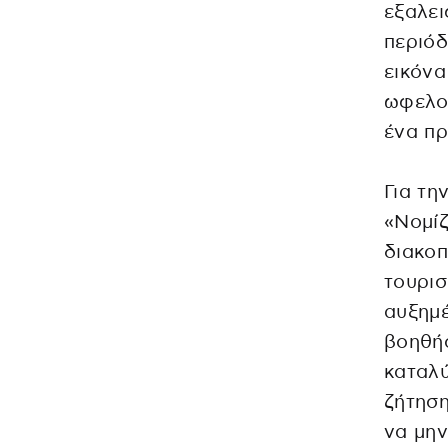
εξαλει
περιόδ
εικόνα
ωφελού
ένα π
Για τη
«Νομίζ
διακοπ
τουρισ
αυξημέ
βοηθήσ
καταλύ
ζήτηση
να μη