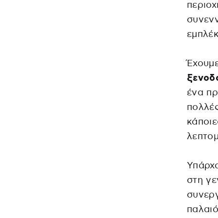
περιοχ
συνεν
εμπλέκ
Έχουμε
ξενοδο
ένα πρ
πολλές
κάποιε
λεπτομ
Υπάρχο
στη γε
συνεργ
παλαιό