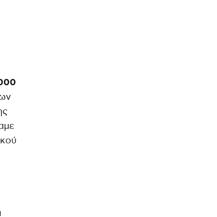
.000
ων
ης
αμε
ικού
ι