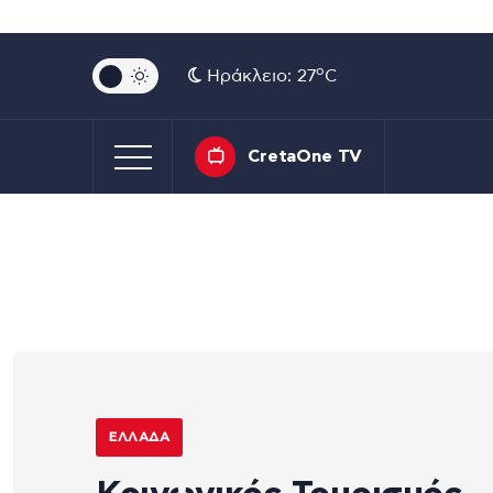
o
Ηράκλειο: 27
C
CretaOne TV
ΕΛΛΆΔΑ