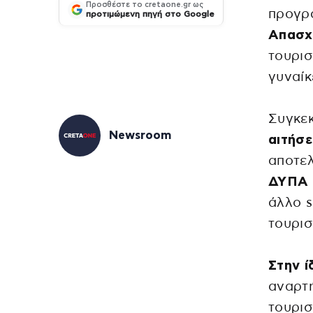
Προσθέστε το cretaone.gr ως
προγρ
προτιμώμενη πηγή στο Google
Απασχ
τουρισ
γυναίκ
Συγκεκ
Newsroom
αιτήσε
αποτελ
ΔΥΠΑ
άλλο s
τουρισ
Στην ί
αναρτή
τουρισ