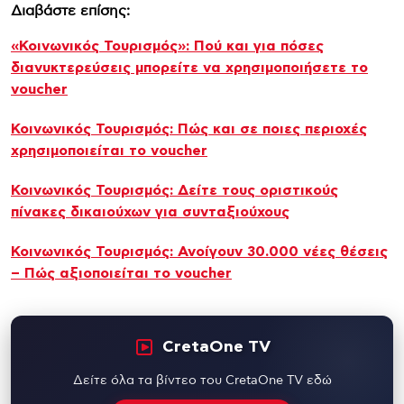
Διαβάστε επίσης:
«Κοινωνικός Τουρισμός»: Πού και για πόσες
διανυκτερεύσεις μπορείτε να χρησιμοποιήσετε το
voucher
Κοινωνικός Τουρισμός: Πώς και σε ποιες περιοχές
χρησιμοποιείται το voucher
Κοινωνικός Τουρισμός: Δείτε τους οριστικούς
πίνακες δικαιούχων για συνταξιούχους
Κοινωνικός Τουρισμός: Ανοίγουν 30.000 νέες θέσεις
– Πώς αξιοποιείται το voucher
CretaOne TV
Δείτε όλα τα βίντεο του CretaOne TV εδώ